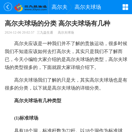
高尔夫
高尔夫球场
高尔夫球场的分类 高尔夫球场有几种
2024-12-06 20:02:57
三九益生通
高尔夫球场
高尔夫应该是一种我们并不了解的贵族运动，很多时候
我们不知道应该如何去打高尔夫，其实只是我们不了解而
已，今天小编给大家介绍的是高尔夫球场的类型，高尔夫球
场的类型很多的，下面就跟大家详细介绍下。
高尔夫球场我们了解的只是大，其实高尔夫球场也是有
很多的分类，以下就是高尔夫球场的详细分类。
高尔夫球场有几种类型
(1)标准球场
具有18个洞，标准杆数为72杆。以18个洞作为标准球