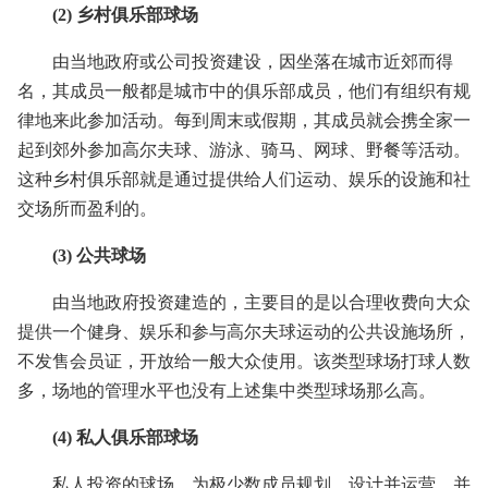
(2) 乡村俱乐部球场
由当地政府或公司投资建设，因坐落在城市近郊而得
名，其成员一般都是城市中的俱乐部成员，他们有组织有规
律地来此参加活动。每到周末或假期，其成员就会携全家一
起到郊外参加高尔夫球、游泳、骑马、网球、野餐等活动。
这种乡村俱乐部就是通过提供给人们运动、娱乐的设施和社
交场所而盈利的。
(3) 公共球场
由当地政府投资建造的，主要目的是以合理收费向大众
提供一个健身、娱乐和参与高尔夫球运动的公共设施场所，
不发售会员证，开放给一般大众使用。该类型球场打球人数
多，场地的管理水平也没有上述集中类型球场那么高。
(4) 私人俱乐部球场
私人投资的球场，为极少数成员规划、设计并运营，并