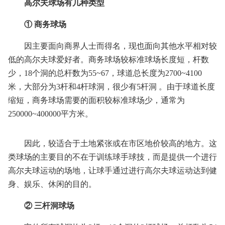
高尔夫球场有几种类型
① 商务球场
因主要面向商界人士而得名，现也面向其他水平相对较
低的高尔夫球爱好者。商务球场较标准球场长度短，杆数
少，18个洞的总杆数为55~67，球道总长度为2700~4100
米，大部分为3杆和4杆球洞，很少有5杆洞 。由于球道长度
缩短，商务球场需要的面积较标准球场少，通常为
250000~400000平方米。
因此，较适合于土地紧张或在市区地价较高的地方。这
类球场的主要目的不在于训练球手球技，而是提供一个进行
高尔夫球运动的场地，让球手通过进行高尔夫球运动达到健
身、娱乐、休闲的目的。
② 三杆洞球场