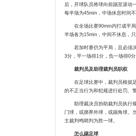
后，开球队员将球向前踢至滚动
每半场为45min，中场休息时间不1
在全场比赛90min内打成平局
半场各为15min，中间不休息
若加时赛仍为平局，且必须决
3分，平一场得1分，负一场得0
裁判员及助理裁判员职权
在足球比赛中，裁判员根据足
的不正当行为和犯规进行处罚、
助理裁决员协助裁判员执行规
门球，或掷界外球，或踢角球。
主裁判鸣哨判为胜一球。
怎么踢足球