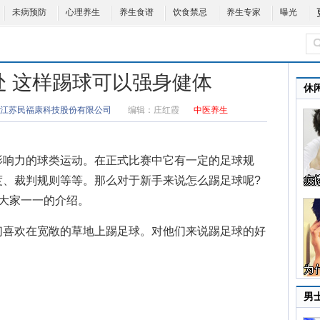
未病预防
心理养生
养生食谱
饮食禁忌
养生专家
曝光
处 这样踢球可以强身健体
休
江苏民福康科技股份有限公司
编辑：
庄红霞
中医养生
响力的球类运动。在正式比赛中它有一定的
足球规
度、裁判规则等等。那么对于新手来说
怎么踢足球
呢?
为大家一一的介绍。
喜欢在宽敞的草地上踢足球。对他们来说踢足球的好
男