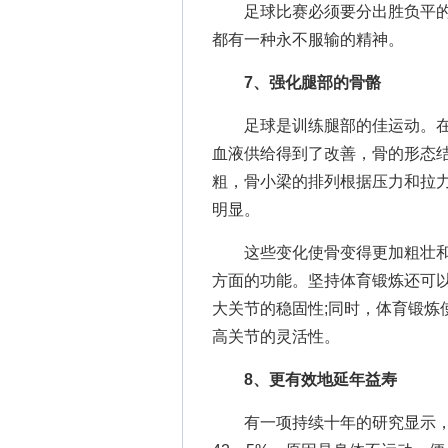
足球比赛必须要分出胜负平的
都有一种永不服输的精神。
7、强化腿部的骨骼
足球是训练腿部的佳运动。在
血液供给得到了改善，骨的形态结
粗，骨小梁的排列根据压力和拉
明显。
这些变化使骨变得更加粗壮和
方面的功能。坚持体育锻炼还可
大关节的稳固性;同时，体育锻炼
高关节的灵活性。
8、更有效地延年益寿
有一项持续十年的研究显示，