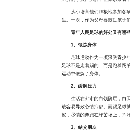
从小培育他们积极地参加各项
生。一次，作为父母要鼓励孩子
青年人踢足球的好处又有哪
1、锻炼身体
足球运动作为一项深受青少年
足球不是走着踢的，而是跑着踢
运动中锻炼了身体。
2、缓解压力
生活在都市的白领阶层，白天
放容易导致心情抑郁。而踢足球
袱，尽情的奔跑在绿茵场上，挥
3、结交朋友