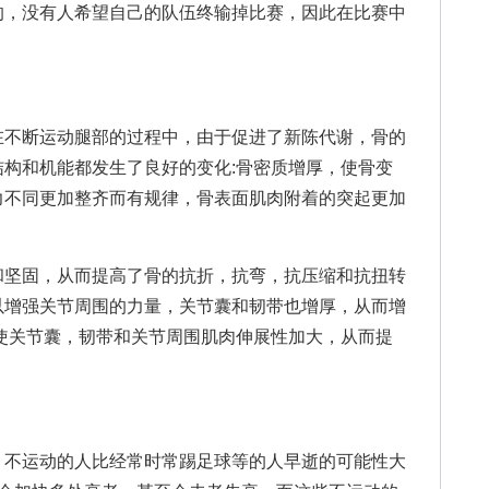
，没有人希望自己的队伍终输掉比赛，因此在比赛中
不断运动腿部的过程中，由于促进了新陈代谢，骨的
构和机能都发生了良好的变化:骨密质增厚，使骨变
力不同更加整齐而有规律，骨表面肌肉附着的突起更加
坚固，从而提高了骨的抗折，抗弯，抗压缩和抗扭转
以增强关节周围的力量，关节囊和韧带也增厚，从而增
使关节囊，韧带和关节周围肌肉伸展性加大，从而提
不运动的人比经常时常踢足球等的人早逝的可能性大