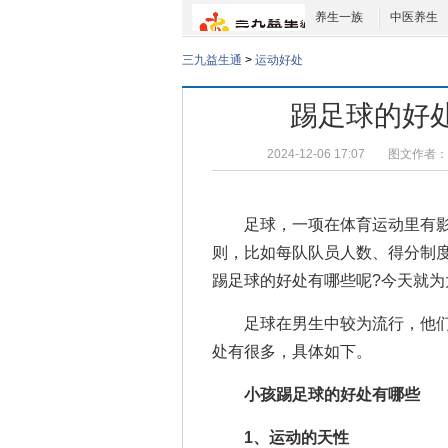
养生一族
中医养生
三九益生通
>
运动好处
踢足球的好
2024-12-06 17:07
图文作者：
足球，一项在体育运动里有影
则
，比如每队队员人数、得分制
踢足球的好处
有哪些呢?今天就
足球在男生中较为流行，他们
处有很多，具体如下。
小孩踢足球的好处有哪些
1、运动的天性