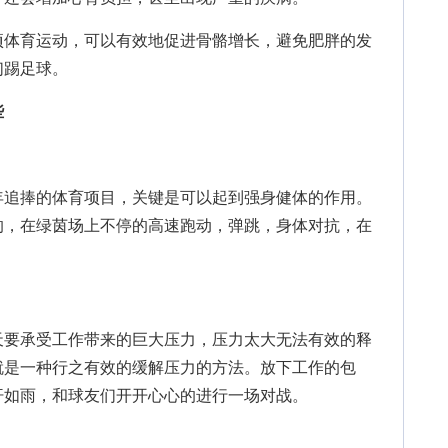
体育运动，可以有效地促进骨骼增长，避免肥胖的发
们踢足球。
些
追捧的体育项目，关键是可以起到强身健体的作用。
的，在绿茵场上不停的高速跑动，弹跳，身体对抗，在
要承受工作带来的巨大压力，压力太大无法有效的释
就是一种行之有效的缓解压力的方法。放下工作的包
汗如雨，和球友们开开心心的进行一场对战。