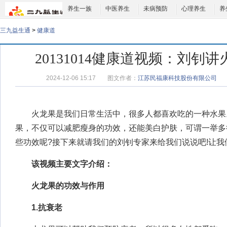
养生一族
中医养生
未病预防
心理养生
养
三九益生通
>
健康道
20131014健康道视频：刘钊
2024-12-06 15:17
图文作者：
江苏民福康科技股份有限公司
火龙果是我们日常生活中，很多人都喜欢吃的一种水果
果，不仅可以减肥瘦身的功效，还能美白护肤，可谓一举多
些功效呢?接下来就请我们的
刘钊
专家来给我们说说吧!让我
该视频主要文字介绍：
火龙果的功效与作用
1.抗衰老