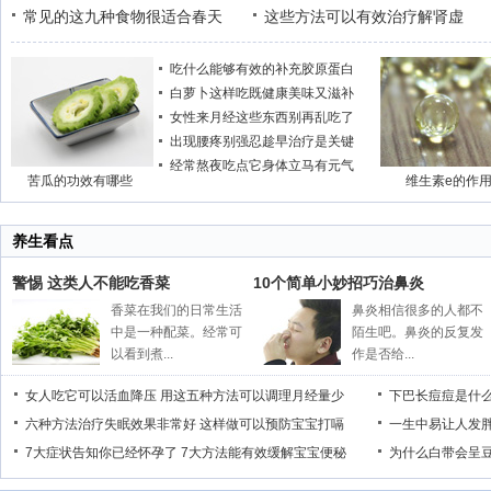
常见的这九种食物很适合春天
这些方法可以有效治疗解肾虚
吃什么能够有效的补充胶原蛋白
白萝卜这样吃既健康美味又滋补
女性来月经这些东西别再乱吃了
出现腰疼别强忍趁早治疗是关键
经常熬夜吃点它身体立马有元气
苦瓜的功效有哪些
维生素e的作
养生看点
警惕 这类人不能吃香菜
10个简单小妙招巧治鼻炎
香菜在我们的日常生活
鼻炎相信很多的人都不
中是一种配菜。经常可
陌生吧。鼻炎的反复发
以看到煮...
作是否给...
女人吃它可以活血降压
用这五种方法可以调理月经量少
下巴长痘痘是什
六种方法治疗失眠效果非常好
这样做可以预防宝宝打嗝
一生中易让人发
7大症状告知你已经怀孕了
7大方法能有效缓解宝宝便秘
为什么白带会呈