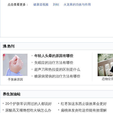
点击查看更多：
健康道视频
刘钊
火龙果的功效与作用
沸.热刊
年轻人头晕的原因有哪些
失眠症的治疗方法有哪些
超声刀和热拉提的区别是什么
糖尿病肾病的治疗方法有哪些
恋物症
手胀麻原因
养生加油站
20个护肤常识用过的人都说好
红枣加这东西止咳效果会更好
尿酸高又嘴馋想吃火锅怎么办
扁桃体发炎吃这些能有效缓解