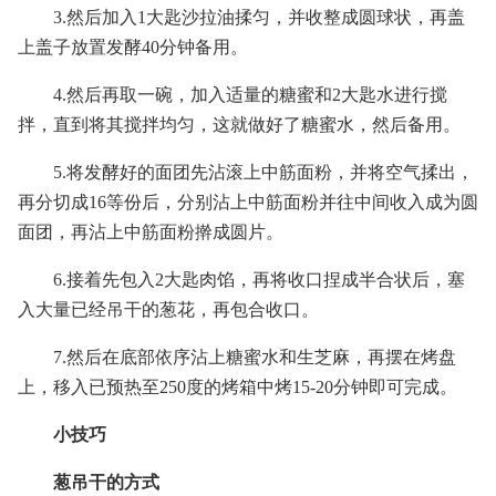
3.然后加入1大匙沙拉油揉匀，并收整成圆球状，再盖
上盖子放置发酵40分钟备用。
4.然后再取一碗，加入适量的糖蜜和2大匙水进行搅
拌，直到将其搅拌均匀，这就做好了糖蜜水，然后备用。
5.将发酵好的面团先沾滚上中筋面粉，并将空气揉出，
再分切成16等份后，分别沾上中筋面粉并往中间收入成为圆
面团，再沾上中筋面粉擀成圆片。
6.接着先包入2大匙肉馅，再将收口捏成半合状后，塞
入大量已经吊干的葱花，再包合收口。
7.然后在底部依序沾上糖蜜水和生芝麻，再摆在烤盘
上，移入已预热至250度的烤箱中烤15-20分钟即可完成。
小技巧
葱吊干的方式