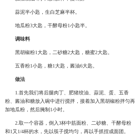
蒜泥半小匙，生白芝麻半杯。
地瓜粉3大匙，干酵母粉1小匙半。
调味料
黑胡椒粉1大匙，二砂糖2大匙，糖蜜2大匙。
五香粉1小匙，糖1大匙，酱油6大匙。
做法
1.首先我们将后腿肉丁、肥猪绞油、蒜泥、蛋、五香
粉、酱油和糖放入碗中进行搅拌，接着加入黑胡椒粉拌匀再
加地瓜粉，然后腌制1小时。
2.取一个容器，倒入3杯中筋面粉、二砂糖、干酵母粉
和1又1/4杯的水，先以筷子搅均匀，再以手抓捏成面团。