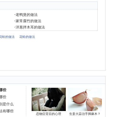
·
老鸭煲的做法
·
家常腐竹的做法
·
洋葱拌木耳的做法
花蛤的做法
花蛤的做法
哪些
哪些
别是什么
法有哪些
恋物症背后的心理
生姜大蒜治手脚麻木？