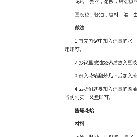
花蛤，姜丝，葱段，鲜红椒
豆豉粒，酱油，糖料，酒，生
做法
1.首先向锅中加入适量的水，
用即可。
2.炒锅里放油烧热后放入豆豉
3.倒入花蛤翻炒几下后加入葱
4.后我们就要加入适量的酱油
当的勾芡，装盘即可。
酱爆花蛤
材料
花蛤，蚝油，海鲜酱，清水，