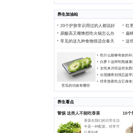
养生加油站
20个护肤常识用过的人都说好
红
尿酸高又嘴馋想吃火锅怎么办
扁
常见的这九种食物很适合春天
这
吃什么能够有效的补
白萝卜这样吃既健康
女性来月经这些东西
出现腰疼别强忍趁早
经常熬夜吃点它身体
苦瓜的功效有哪些
养生看点
警惕 这类人不能吃香菜
10
香菜在我们的日常生活
中是一种配菜。经常可
以看到煮...