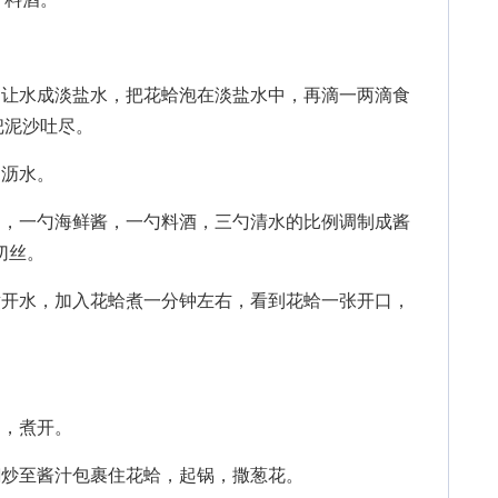
让水成淡盐水，把花蛤泡在淡盐水中，再滴一两滴食
把泥沙吐尽。
沥水。
，一勺海鲜酱，一勺料酒，三勺清水的比例调制成酱
切丝。
开水，加入花蛤煮一分钟左右，看到花蛤一张开口，
。
，煮开。
炒至酱汁包裹住花蛤，起锅，撒葱花。