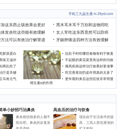
手机三九益生通 m.39yst.com
枣加这东西止咳效果会更好
黑木耳木耳千万别和这物同吃
桃体发炎吃这些能有效缓解
女人常吃这东西竟然可以防癌
些方法可以有效治疗解肾虚
牙龈肿痛这四种方法有效缓解
充胶原蛋白
拉肚子时吃哪些食物有利于恢复
美味又滋补
不起眼的黄花菜竟有这样的功效
别再乱吃了
痛风疾病这样治疗效果好更省事
治疗是关键
吃完香蕉别扔皮作用真的太多了
立马有元气
更年期到来后这些症状非常明显
维生素e的作用
个简单小妙招巧治鼻炎
高血压的治疗与饮食
鼻炎相信很多的人都不
现在由于生活条件的提
陌生吧。鼻炎的反复发
高，三高人群也逐渐的
作是否给...
扩大年轻...