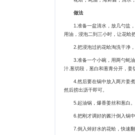
做法
1.准备一盆清水，放几勺盐，
用油，浸泡二到三小时，让花蛤
2.把浸泡过的花蛤淘洗干净，
3.准备一个小碗，用两勺蚝油
汁.葱切段，葱白和葱青分开，姜
4.然后要在锅中放入两片姜煮
然后捞出沥干即可。
5.起油锅，爆香姜丝和葱白
6.把刚才调好的酱汁倒入锅中
7.倒入焯好水的花蛤，快速翻