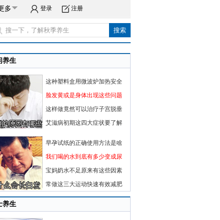
更多
登录
注册
闲养生
这种塑料盒用微波炉加热安全
脸发黄或是身体出现这些问题
这样做竟然可以治疗子宫脱垂
艾滋病初期这四大症状要了解
早孕试纸的正确使用方法是啥
我们喝的水到底有多少变成尿
宝妈奶水不足原来有这些因素
常做这三大运动快速有效减肥
士养生