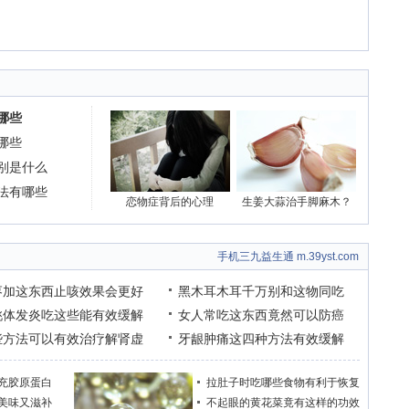
哪些
哪些
别是什么
法有哪些
恋物症背后的心理
生姜大蒜治手脚麻木？
手机三九益生通 m.39yst.com
枣加这东西止咳效果会更好
黑木耳木耳千万别和这物同吃
桃体发炎吃这些能有效缓解
女人常吃这东西竟然可以防癌
些方法可以有效治疗解肾虚
牙龈肿痛这四种方法有效缓解
充胶原蛋白
拉肚子时吃哪些食物有利于恢复
美味又滋补
不起眼的黄花菜竟有这样的功效