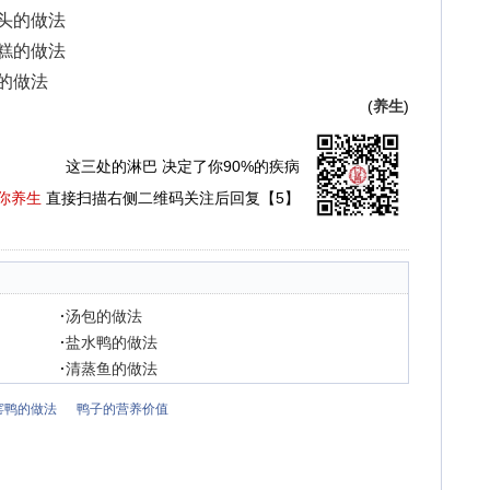
子头的做法
花糕的做法
舌的做法
(
养生
)
这三处的淋巴 决定了你90%的疾病
你养生
直接扫描右侧二维码关注后回复【5】
·
汤包的做法
·
盐水鸭的做法
·
清蒸鱼的做法
窑鸭的做法
鸭子的营养价值