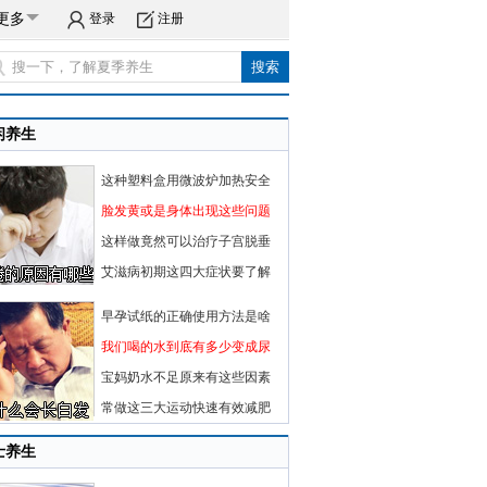
更多
登录
注册
闲养生
这种塑料盒用微波炉加热安全
脸发黄或是身体出现这些问题
这样做竟然可以治疗子宫脱垂
艾滋病初期这四大症状要了解
早孕试纸的正确使用方法是啥
我们喝的水到底有多少变成尿
宝妈奶水不足原来有这些因素
常做这三大运动快速有效减肥
士养生