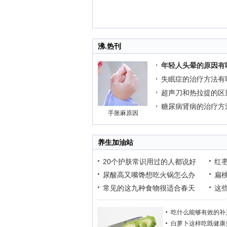
沸.热刊
年轻人头晕的原因有
失眠症的治疗方法有
超声刀和热拉提的区
糖尿病肾病的治疗方
手胀麻原因
养生加油站
20个护肤常识用过的人都说好
红
尿酸高又嘴馋想吃火锅怎么办
扁
常见的这九种食物很适合春天
这
吃什么能够有效的补
白萝卜这样吃既健康