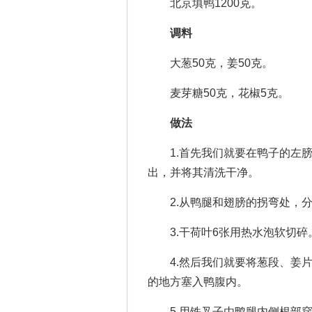
北京填鸭1200克。
调料
大葱50克，姜50克。
麦芽糖50克，花椒5克。
做法
1.首先我们就要在鸭子的左膀下
出，并将其清洗干净。
2.从鸭腿和翅膀的拐弯处，分
3.干荷叶6张用热水泡软切碎
4.然后我们就要将葱段、姜片
的地方塞入鸭腹内。
5.用铁叉子由鸭腿内侧根部穿