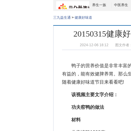
养生一族
中医养生
三九益生通
>
健康好味道
20150315
2024-12-06 18:12
图文作者
鸭子的营养价值
是非常丰富
有益的，能有效健脾养胃。那么
随着
健康好味道节目
来看看吧!
该视频主要文字介绍：
功夫窑鸭的做法
材料