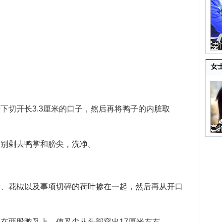
女
切开长3.3厘米的口子，然后再将鸭子的内脏取
别剁去鸭掌和膀尖，洗净。
。
、花椒以及事项切碎的荷叶掺在一起，然后再从开口
在两股鸭叉上，使叉尖从头部穿出17厘米左右。