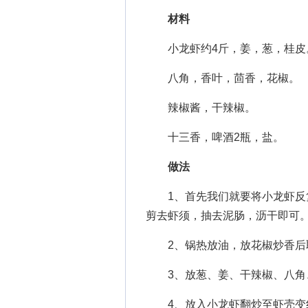
材料
小龙虾约4斤，姜，葱，桂皮
八角，香叶，茴香，花椒。
辣椒酱，干辣椒。
十三香，啤酒2瓶，盐。
做法
1、首先我们就要将小龙虾反复
剪去虾须，抽去泥肠，沥干即可
2、锅热放油，放花椒炒香后
3、放葱、姜、干辣椒、八角
4、放入小龙虾翻炒至虾壳变