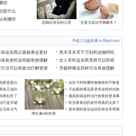
哪些
别是什么
法有哪些
恋物症背后的心理
生姜大蒜治手脚麻木？
手机三九益生通 m.39yst.com
枣加这东西止咳效果会更好
黑木耳木耳千万别和这物同吃
桃体发炎吃这些能有效缓解
女人常吃这东西竟然可以防癌
些方法可以有效治疗解肾虚
牙龈肿痛这四种方法有效缓解
充胶原蛋白
拉肚子时吃哪些食物有利于恢复
美味又滋补
不起眼的黄花菜竟有这样的功效
别再乱吃了
痛风疾病这样治疗效果好更省事
治疗是关键
吃完香蕉别扔皮作用真的太多了
立马有元气
更年期到来后这些症状非常明显
维生素e的作用