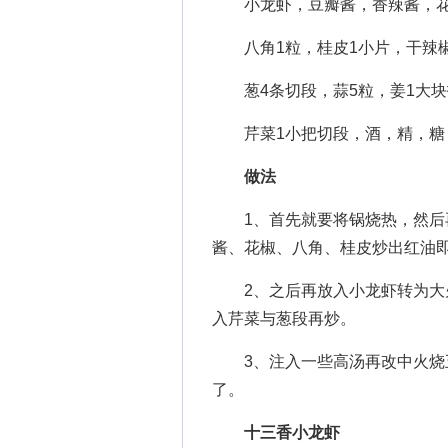
小龙虾，豆瓣酱，香辣酱，花
八角1粒，桂皮1小片，干辣椒
葱4条切段，蒜5粒，姜1大块
芹菜1小把切段，酒，精，糖
做法
1、首先就要将锅烧热，然后再
酱、花椒、八角、桂皮炒出红油
2、之后再放入小龙虾转为大火
入芹菜与葱段再炒。
3、注入一些高汤再改中火烧五
了。
十三香小龙虾