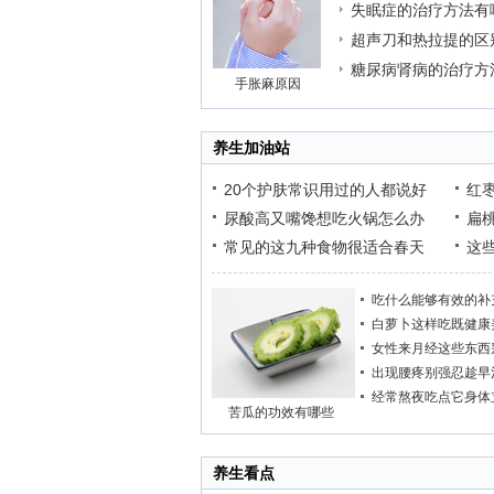
失眠症的治疗方法有
超声刀和热拉提的区
糖尿病肾病的治疗方
手胀麻原因
养生加油站
20个护肤常识用过的人都说好
红
尿酸高又嘴馋想吃火锅怎么办
扁
常见的这九种食物很适合春天
这
吃什么能够有效的补
白萝卜这样吃既健康
女性来月经这些东西
出现腰疼别强忍趁早
经常熬夜吃点它身体
苦瓜的功效有哪些
养生看点