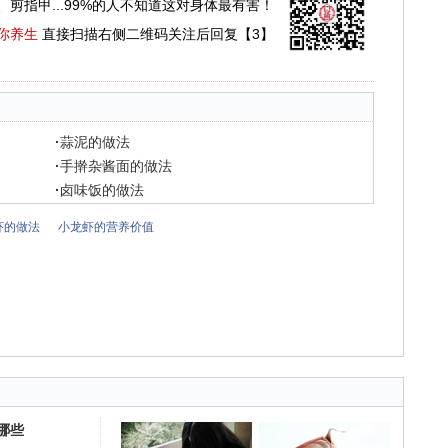
、剪指甲...99%的人不知道这对身体最有害！
你养生
直接扫描右侧二维码关注后回复【3】
·
蒜泥的做法
·
手擀杂酱面的做法
·
卤味饭的做法
虾的做法
小龙虾的营养价值
哪些