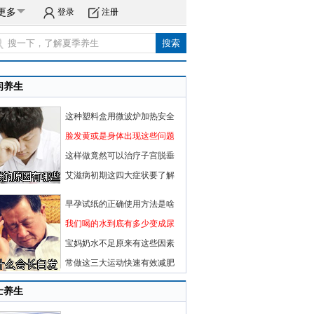
更多
登录
注册
闲养生
这种塑料盒用微波炉加热安全
脸发黄或是身体出现这些问题
这样做竟然可以治疗子宫脱垂
艾滋病初期这四大症状要了解
早孕试纸的正确使用方法是啥
我们喝的水到底有多少变成尿
宝妈奶水不足原来有这些因素
常做这三大运动快速有效减肥
士养生