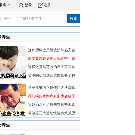
更多
登录
注册
闲养生
这种塑料盒用微波炉加热安全
脸发黄或是身体出现这些问题
这样做竟然可以治疗子宫脱垂
艾滋病初期这四大症状要了解
早孕试纸的正确使用方法是啥
我们喝的水到底有多少变成尿
宝妈奶水不足原来有这些因素
常做这三大运动快速有效减肥
士养生