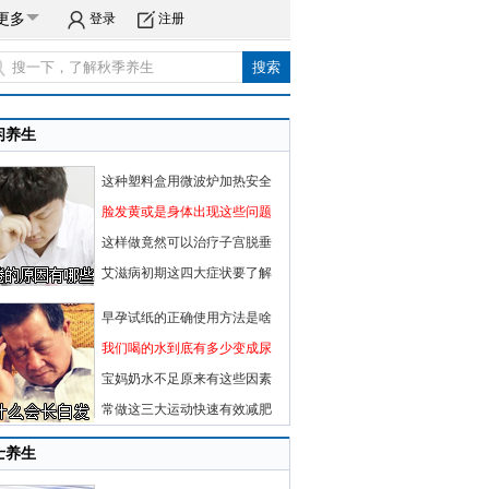
更多
登录
注册
闲养生
这种塑料盒用微波炉加热安全
脸发黄或是身体出现这些问题
这样做竟然可以治疗子宫脱垂
艾滋病初期这四大症状要了解
早孕试纸的正确使用方法是啥
我们喝的水到底有多少变成尿
宝妈奶水不足原来有这些因素
常做这三大运动快速有效减肥
士养生