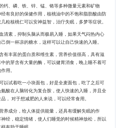
钙、磷、铁、锌、锰、铬等多种微量元素和矿物
神经有良好的保健作用，核桃油中的不饱和脂肪酸由防
吃几粒核桃仁可以安神益智，治疗失眠，多梦等症状。
清素，抑制头脑从而极易入睡，如果天气闷热内心
自己倒一杯凉的糖水，这样可以让自己快速的入睡。
有丰富的蛋白质和维生素，营养价值很高，具有滋
米中的芽含有大量的酶，可以健胃消食，晚上睡不着可
的作用。
以试着吃一小块面包，好是全麦面包，吃了之后可
色氨酸在人脑转化为复合胺，使人快速的入睡，并且全
品， 对于想减肥的人来说，可以经常食用。
养成分，给人体提供能量，还具有缓解失眠的作
节神经，稳定情绪，使人们睡觉的时候精神放松，所以
这样有助于睡眠。