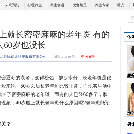
未病预防
心理养生
养生食谱
饮食禁忌
养生专家
曝光
脸上就长密密麻麻的老年斑 有的
休
人60岁也没长
江苏民福康科技股份有限公司
编辑：
田蓓蕾
中医养生
会逐渐的衰老，变得松弛、缺少水分，长老年斑是很
般来说，50岁以后长老年斑比较正常，而现实生活中
就长了密密麻麻的老年斑，而有的人已经60多了，脸
的现象，
40岁脸上就长老年斑什么原因
呢?老年斑能预
有关？
男