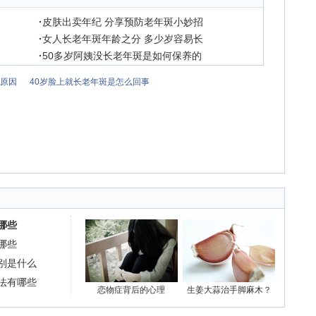
·
皮肤出卖年纪 分享预防老年斑小妙招
·
女人长老年斑年龄之分 多少岁容易长
·
50多岁阿姨没长老年斑是如何保养的
么原因
40岁脸上就长老年斑是怎么回事
哪些
哪些
别是什么
法有哪些
恋物症背后的心理
生姜大蒜治手脚麻木？