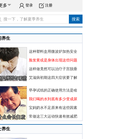
更多
登录
注册
闲养生
这种塑料盒用微波炉加热安全
脸发黄或是身体出现这些问题
这样做竟然可以治疗子宫脱垂
艾滋病初期这四大症状要了解
早孕试纸的正确使用方法是啥
我们喝的水到底有多少变成尿
宝妈奶水不足原来有这些因素
常做这三大运动快速有效减肥
士养生