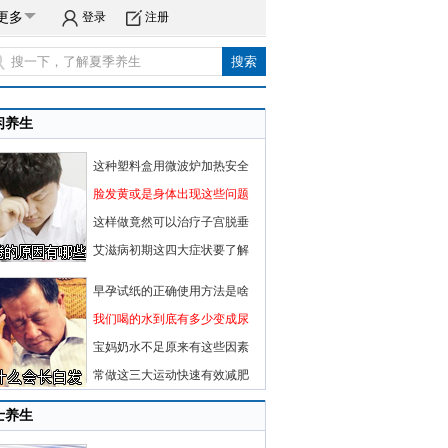
更多
登录
注册
闲养生
这种塑料盒用微波炉加热安全
脸发黄或是身体出现这些问题
这样做竟然可以治疗子宫脱垂
艾滋病初期这四大症状要了解
早孕试纸的正确使用方法是啥
我们喝的水到底有多少变成尿
宝妈奶水不足原来有这些因素
常做这三大运动快速有效减肥
士养生