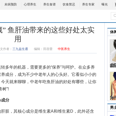
未病预防
心理养生
养生食谱
饮食禁忌
养生专家
曝光
藏” 鱼肝油带来的这些好处太实
休
用
文作者：
三九益生通
编辑：
田蓓蕾
中医养生
多年的机器，需要更多的“保养”与呵护。在众多养
营养成分，成为不少中老年人的心头好。它看似小小的
。今天就来聊聊，
中老年吃鱼肝油的好处有哪些
，让你
树”!
心成分
男
脏，其核心成分是维生素A和维生素D，此外还含