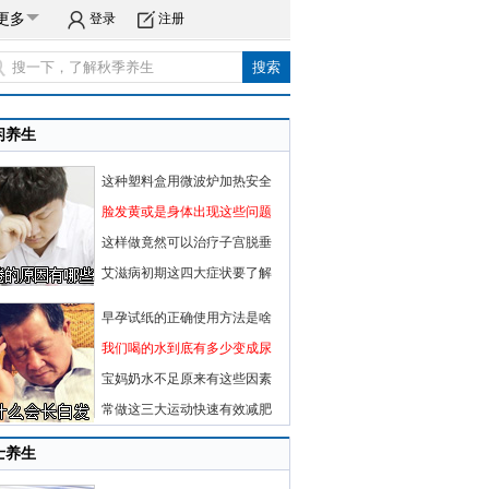
更多
登录
注册
闲养生
这种塑料盒用微波炉加热安全
脸发黄或是身体出现这些问题
这样做竟然可以治疗子宫脱垂
艾滋病初期这四大症状要了解
早孕试纸的正确使用方法是啥
我们喝的水到底有多少变成尿
宝妈奶水不足原来有这些因素
常做这三大运动快速有效减肥
士养生