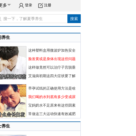
更多
登录
注册
闲养生
这种塑料盒用微波炉加热安全
脸发黄或是身体出现这些问题
这样做竟然可以治疗子宫脱垂
艾滋病初期这四大症状要了解
早孕试纸的正确使用方法是啥
我们喝的水到底有多少变成尿
宝妈奶水不足原来有这些因素
常做这三大运动快速有效减肥
士养生