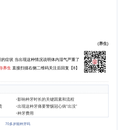
(
养生
)
重的症状 当出现这种情况说明体内湿气严重了
你养生
直接扫描右侧二维码关注后回复【8】
·
影响种牙时长的关键因素和流程
贵
·
出现这种牙痛要警惕冠心病“出没”
·
种牙费用
70多岁能种牙吗