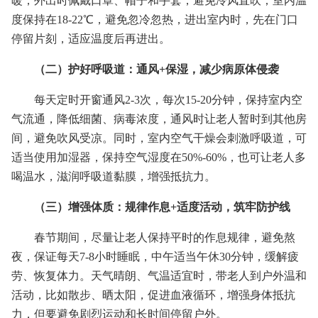
暖；外出时佩戴口罩、帽子和手套，避免冷风直吹；室内温
度保持在18-22℃，避免忽冷忽热，进出室内时，先在门口
停留片刻，适应温度后再进出。
（二）护好呼吸道：通风+保湿，减少病原体侵袭
每天定时开窗通风2-3次，每次15-20分钟，保持室内空
气流通，降低细菌、病毒浓度，通风时让老人暂时到其他房
间，避免吹风受凉。同时，室内空气干燥会刺激呼吸道，可
适当使用加湿器，保持空气湿度在50%-60%，也可让老人多
喝温水，滋润呼吸道黏膜，增强抵抗力。
（三）增强体质：规律作息+适度活动，筑牢防护线
春节期间，尽量让老人保持平时的作息规律，避免熬
夜，保证每天7-8小时睡眠，中午适当午休30分钟，缓解疲
劳、恢复体力。天气晴朗、气温适宜时，带老人到户外温和
活动，比如散步、晒太阳，促进血液循环，增强身体抵抗
力，但要避免剧烈运动和长时间停留户外。