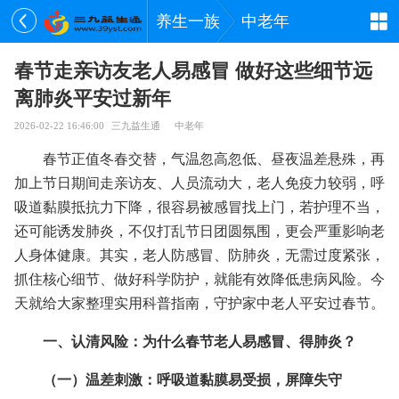
养生一族
中老年
春节走亲访友老人易感冒 做好这些细节远
离肺炎平安过新年
2026-02-22 16:46:00
三九益生通
中老年
春节正值冬春交替，气温忽高忽低、昼夜温差悬殊，再
加上节日期间走亲访友、人员流动大，老人免疫力较弱，呼
吸道黏膜抵抗力下降，很容易被感冒找上门，若护理不当，
还可能诱发肺炎，不仅打乱节日团圆氛围，更会严重影响老
人身体健康。其实，老人防感冒、防肺炎，无需过度紧张，
抓住核心细节、做好科学防护，就能有效降低患病风险。今
天就给大家整理实用科普指南，守护家中老人平安过春节。
一、认清风险：为什么春节老人易感冒、得肺炎？
（一）温差刺激：呼吸道黏膜易受损，屏障失守