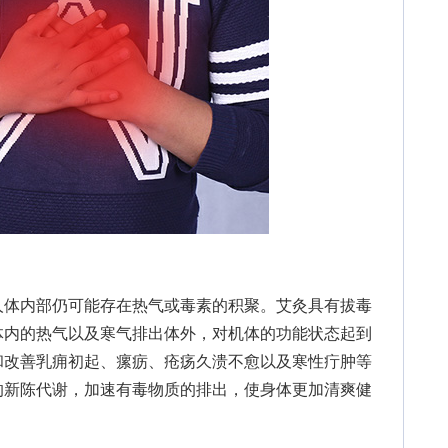
体内部仍可能存在热气或毒素的积聚。艾灸具有拔毒
体内的热气以及寒气排出体外，对机体的功能状态起到
和改善乳痈初起、瘰疬、疮疡久溃不愈以及寒性疔肿等
的新陈代谢，加速有毒物质的排出，使身体更加清爽健