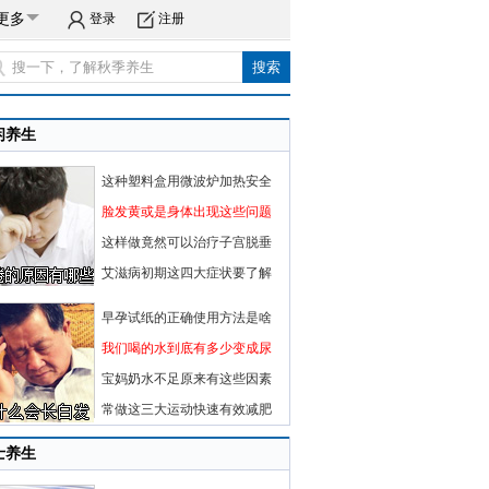
更多
登录
注册
闲养生
这种塑料盒用微波炉加热安全
脸发黄或是身体出现这些问题
这样做竟然可以治疗子宫脱垂
艾滋病初期这四大症状要了解
早孕试纸的正确使用方法是啥
我们喝的水到底有多少变成尿
宝妈奶水不足原来有这些因素
常做这三大运动快速有效减肥
士养生