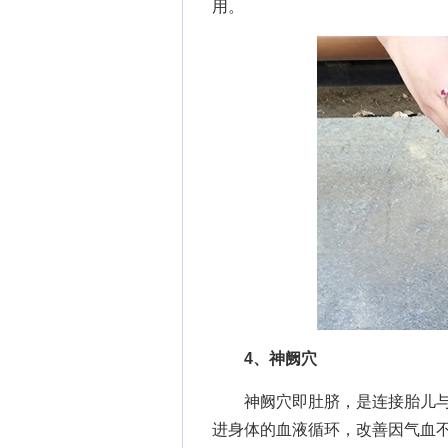
用。
4、神阙穴
神阙穴即肚脐，是连接胎儿与
进身体的血液循环，改善因气血