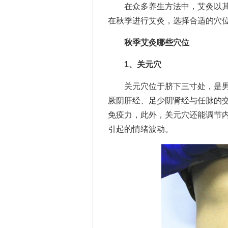
在众多养生方法中，艾灸以其
在秋季进行艾灸，选择合适的穴
秋季艾灸哪些穴位
1、
关元
穴
关元穴位于脐下三寸处，是男
厥阴肝经、足少阴肾经与任脉的
免疫力，此外，关元穴还能调节
引起的情绪波动。