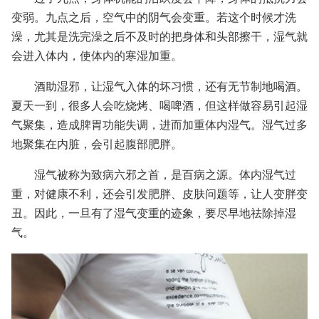
变弱。九点之后，空气中的阴气会变重。若这个时候才洗
澡，尤其是洗完澡之后不及时的把身体和头部擦干，湿气就
会进入体内，使体内的寒湿加重。
酒助湿邪，让湿气入体的坏习惯，还有无节制地喝酒。
夏天一到，很多人会吃烧烤、喝啤酒，但这样做容易引起湿
气聚集，造成脾胃功能失调，进而加重体内湿气。湿气过多
地聚集在内脏，会引起腹部肥胖。
湿气被称为致病六邪之首，是百病之源。体内湿气过
重，对健康不利，还会引发肥胖、皮肤问题等，让人变胖变
丑。因此，一旦有了湿气变重的迹象，要尽早地祛除掉湿
气。