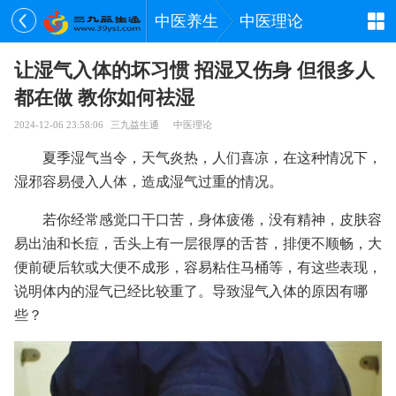
中医养生
中医理论
让湿气入体的坏习惯 招湿又伤身 但很多人
都在做 教你如何祛湿
2024-12-06 23:58:06
三九益生通
中医理论
夏季湿气当令，天气炎热，人们喜凉，在这种情况下，
湿邪容易侵入人体，造成湿气过重的情况。
若你经常感觉口干口苦，身体疲倦，没有精神，皮肤容
易出油和长痘，舌头上有一层很厚的舌苔，排便不顺畅，大
便前硬后软或大便不成形，容易粘住马桶等，有这些表现，
说明体内的湿气已经比较重了。导致湿气入体的原因有哪
些？