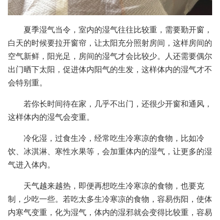
夏季湿气当令，室内的湿气往往比较重，需要勤开窗，
白天的时候要拉开窗帘，让太阳充分照射房间，这样房间的
空气新鲜，阳光足，房间的湿气才会比较少。人还需要偶尔
出门晒下太阳，促进体内阳气的生发，这样体内的湿气才不
会特别重。
若你长时间待在家，几乎不出门，还很少开窗和通风，
这样体内的湿气会变重。
冷化湿，过食生冷，经常吃生冷寒凉的食物，比如冷
饮、冰淇淋、寒性水果等，会加重体内的湿气，让更多的湿
气进入体内。
天气越来越热，即便再想吃生冷寒凉的食物，也要克
制，少吃一些。若吃太多生冷寒凉的食物，容易伤阳，使体
内寒气变重，化为湿气，体内的湿邪就会变得比较重，容易