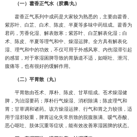
（一）藿香正气水（胶囊/丸）
藿香正气系列中成药是大家较为熟悉的，主要由藿香、
紫苏叶、白芷、白术、陈皮、半夏等多味中药组成。藿香为
君药，芳香化湿、解表散寒；紫苏叶、白芷解表化湿；白
术、陈皮、半夏等理气和中、燥湿运脾。全方具有解表化
湿、理气和中的功效，不仅可用于外感风寒、内伤湿滞引起
的感冒，对于寒湿困脾导致的胃肠道不适，如呕吐、泄泻、
腹痛等，也有很好的缓解作用。
（二）平胃散（丸）
平胃散由苍术、厚朴、陈皮、甘草组成。苍术燥湿健
脾，为治湿要药；厚朴行气燥湿、消积除满；陈皮理气和
胃；甘草调和诸药。该方燥湿运脾、行气和胃之力较强，适
用于湿邪较重，脾胃运化失常所致的脘腹胀满、嗳气吞酸、
恶心呕吐、肢体沉重等症状，能有效改善寒湿困脾的状态。