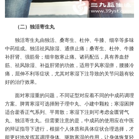
（二）独活寄生丸
独活寄生丸由独活、桑寄生、杜仲、牛膝、细辛等多味
中药组成。独活祛风除湿、通痹止痛；桑寄生、杜仲、牛膝
补肝肾、强筋骨；细辛散寒止痛。诸药配伍，具有养血舒
筋、祛风除湿、补益肝肾的功效，适用于风寒湿痹，腰膝冷
痛，屈伸不利等症状，尤其对寒湿下注导致的关节问题有较
好的治疗效果。
面对寒湿重的问题，不同证型对应着不同的中成药调理
方案。脾胃寒湿可选择附子理中丸、小建中颗粒；寒湿困脾
适合藿香正气系列、平胃散；寒湿下注则可考虑金匮肾气
丸、独活寄生丸。但需要注意的是，中成药的使用应在中医
的辩证指导下进行，根据个人体质和具体症状合理选择，才
能更好地发挥其调理身体、驱散寒湿的作用，让身体恢复轻