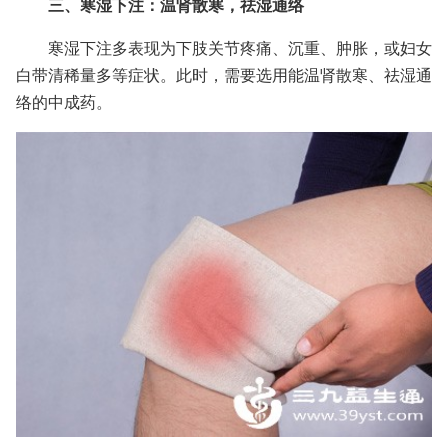
三、寒湿下注：温肾散寒，祛湿通络
寒湿下注多表现为下肢关节疼痛、沉重、肿胀，或妇女
白带清稀量多等症状。此时，需要选用能温肾散寒、祛湿通
络的中成药。