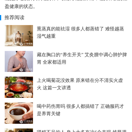
盈健康的状态。
推荐阅读
熏蒸真的能祛湿 很多人都蒸错了 难怪越蒸
湿气越重
藏在胸口的“养生开关” 艾灸膻中调心肺护脾
胃 全家都适用
上火喝菊花没效果 原来错在分不清实火虚
火 这篇一文讲透
喝中药伤胃吗 很多人都搞错了 正确服药才
是养胃关键