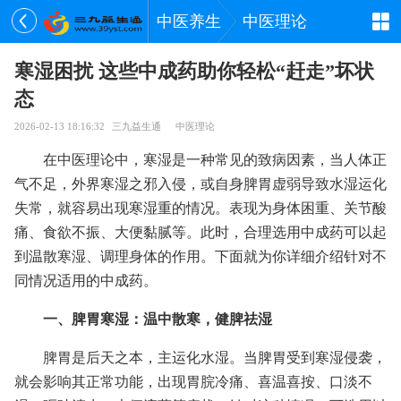
中医养生
中医理论
寒湿困扰 这些中成药助你轻松“赶走”坏状
态
2026-02-13 18:16:32
三九益生通
中医理论
在中医理论中，寒湿是一种常见的致病因素，当人体正
气不足，外界寒湿之邪入侵，或自身脾胃虚弱导致水湿运化
失常，就容易出现寒湿重的情况。表现为身体困重、关节酸
痛、食欲不振、大便黏腻等。此时，合理选用中成药可以起
到温散寒湿、调理身体的作用。下面就为你详细介绍针对不
同情况适用的中成药。
一、脾胃寒湿：温中散寒，健脾祛湿
脾胃是后天之本，主运化水湿。当脾胃受到寒湿侵袭，
就会影响其正常功能，出现胃脘冷痛、喜温喜按、口淡不