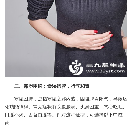
二、寒湿困脾：燥湿运脾，行气和胃
寒湿困脾，是指寒湿之邪内盛，困阻脾胃阳气，导致运
化功能障碍。常见症状有脘腹胀满、头身困重、恶心呕吐、
口腻不渴、舌苔白腻等。针对这种证型，可选择以下中成
药。