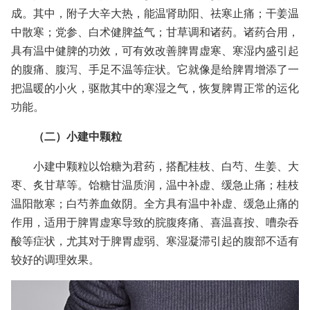
成。其中，附子大辛大热，能温肾助阳、祛寒止痛；干姜温
中散寒；党参、白术健脾益气；甘草调和诸药。诸药合用，
具有温中健脾的功效，可有效改善脾胃虚寒、寒湿内盛引起
的腹痛、腹泻、手足不温等症状。它就像是给脾胃增添了一
把温暖的小火，驱散其中的寒湿之气，恢复脾胃正常的运化
功能。
（二）小建中颗粒
小建中颗粒以饴糖为君药，搭配桂枝、白芍、生姜、大
枣、炙甘草等。饴糖甘温质润，温中补虚、缓急止痛；桂枝
温阳散寒；白芍养血敛阴。全方具有温中补虚、缓急止痛的
作用，适用于脾胃虚寒导致的脘腹疼痛、喜温喜按、嘈杂吞
酸等症状，尤其对于脾胃虚弱、寒湿凝滞引起的腹部不适有
较好的调理效果。