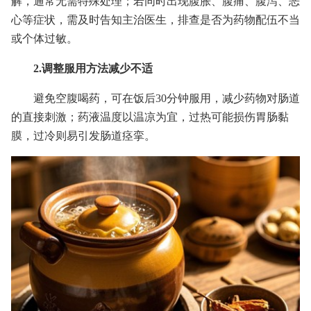
解，通常无需特殊处理；若同时出现腹胀、腹痛、腹泻、恶
心等症状，需及时告知主治医生，排查是否为药物配伍不当
或个体过敏。
2.调整服用方法减少不适
避免空腹喝药，可在饭后30分钟服用，减少药物对肠道
的直接刺激；药液温度以温凉为宜，过热可能损伤胃肠黏
膜，过冷则易引发肠道痉挛。