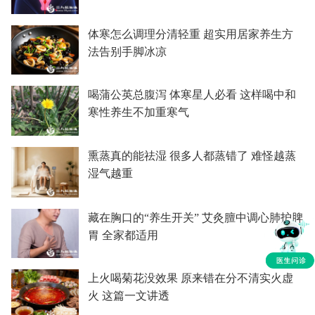
体寒怎么调理分清轻重 超实用居家养生方
法告别手脚冰凉
喝蒲公英总腹泻 体寒星人必看 这样喝中和
寒性养生不加重寒气
熏蒸真的能祛湿 很多人都蒸错了 难怪越蒸
湿气越重
藏在胸口的“养生开关” 艾灸膻中调心肺护脾
胃 全家都适用
上火喝菊花没效果 原来错在分不清实火虚
火 这篇一文讲透