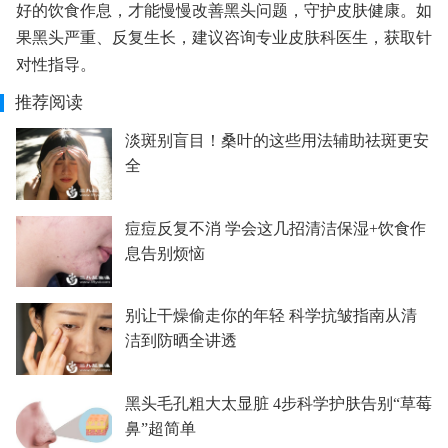
好的饮食作息，才能慢慢改善黑头问题，守护皮肤健康。如
果黑头严重、反复生长，建议咨询专业皮肤科医生，获取针
对性指导。
推荐阅读
淡斑别盲目！桑叶的这些用法辅助祛斑更安
全
痘痘反复不消 学会这几招清洁保湿+饮食作
息告别烦恼
别让干燥偷走你的年轻 科学抗皱指南从清
洁到防晒全讲透
黑头毛孔粗大太显脏 4步科学护肤告别“草莓
鼻”超简单