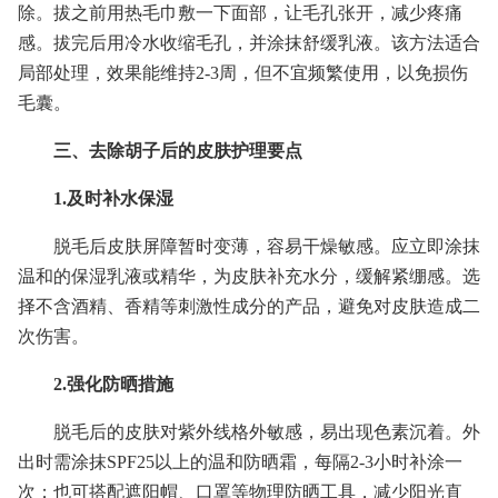
除。拔之前用热毛巾敷一下面部，让毛孔张开，减少疼痛
感。拔完后用冷水收缩毛孔，并涂抹舒缓乳液。该方法适合
局部处理，效果能维持2-3周，但不宜频繁使用，以免损伤
毛囊。
三、去除胡子后的皮肤护理要点
1.及时补水保湿
脱毛后皮肤屏障暂时变薄，容易干燥敏感。应立即涂抹
温和的保湿乳液或精华，为皮肤补充水分，缓解紧绷感。选
择不含酒精、香精等刺激性成分的产品，避免对皮肤造成二
次伤害。
2.强化防晒措施
脱毛后的皮肤对紫外线格外敏感，易出现色素沉着。外
出时需涂抹SPF25以上的温和防晒霜，每隔2-3小时补涂一
次；也可搭配遮阳帽、口罩等物理防晒工具，减少阳光直