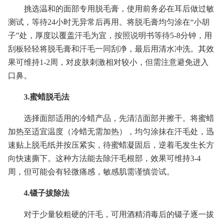
挑选温和的面部专用脱毛膏，使用前务必在耳后做过敏
测试，等待24小时无异常后再用。将脱毛膏均匀涂在“小胡
子”处，厚度以覆盖汗毛为宜，按照说明书等待5-8分钟，用
刮板轻轻将脱毛膏和汗毛一同刮净，最后用清水冲洗。其效
果可维持1-2周，对皮肤刺激相对较小，但需注意避免进入
口鼻。
3.蜜蜡脱毛法
选择面部适用的冷蜡产品，先清洁面部并擦干。将蜜蜡
加热至适宜温度（冷蜡无需加热），均匀涂抹在汗毛处，迅
速贴上脱毛纸并按压紧实，待蜜蜡凝固后，逆着毛发生长方
向快速撕下。这种方法能去除汗毛根部，效果可维持3-4
周，但可能会有轻微痛感，敏感肌需谨慎尝试。
4.镊子拔除法
对于少量较粗硬的汗毛，可用酒精消毒后的镊子逐一拔