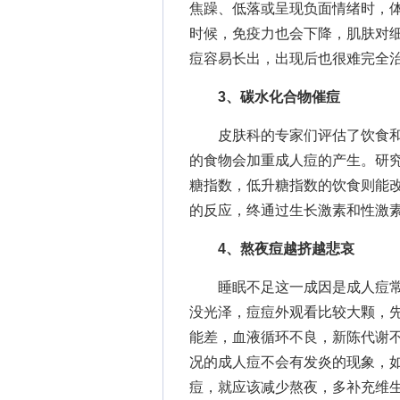
焦躁、低落或呈现负面情绪时，
时候，免疫力也会下降，肌肤对
痘容易长出，出现后也很难完全
3、碳水化合物催痘
皮肤科的专家们评估了饮食和
的食物会加重成人痘的产生。研
糖指数，低升糖指数的饮食则能
的反应，终通过生长激素和性激
4、熬夜痘越挤越悲哀
睡眠不足这一成因是成人痘常
没光泽，痘痘外观看比较大颗，
能差，血液循环不良，新陈代谢
况的成人痘不会有发炎的现象，
痘，就应该减少熬夜，多补充维生