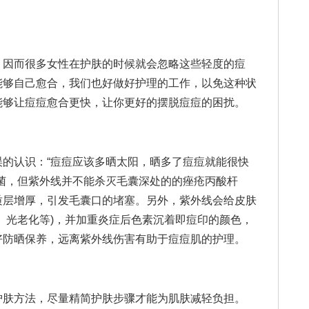
因而很多女性在护肤的时候就会忽略这些轻度的痘
能够自己愈合，我们也好做好护理的工作，以免这种状
能够让痘痘愈合更快，让你更好的摆脱痘痘的困扰。
认识：“痘痘应该多晒太阳，晒多了痘痘就能很快
菌，但紫外线并不能杀灭毛囊深处的的痤疮丙酸杆
质层增厚，引发毛囊口的堵塞。另外，紫外线会给皮肤
、光老化等)，并加重炎症后色素沉着即痘印的颜色，
好防晒保养，远离紫外线伤害有助于痘痘肌的护理。
肤方法，尽量精简护肤步骤才能为肌肤减轻负担。