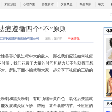
未病预防
心理养生
养生食谱
饮食禁忌
养生专家
曝光
祛痘遵循四个“不”原则
休
江苏民福康科技股份有限公司
编辑：
张羽昕
中医养生
性美容护肤过程中大的敌人，那么我们应该
如何祛痘
多时候，我们花费了大量的时间和精力却不能获得理想
不对。所以下面小编就和大家一起分享下祛痘的正确的
粉刺和黑头粉刺，有时顶端呈黄白色，氧化后变黑就
男
可能发展成炎症丘疹、脓疱，甚至囊肿结节。长痘痘的