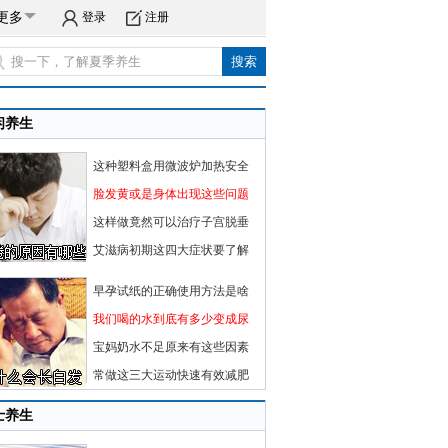
更多
登录
注册
闲养生
这种塑料盒用微波炉加热安全
脸发黄或是身体出现这些问题
这样做竟然可以治疗子宫脱垂
艾滋病初期这四大症状要了解
早孕试纸的正确使用方法是啥
我们喝的水到底有多少变成尿
宝妈奶水不足原来有这些因素
常做这三大运动快速有效减肥
士养生