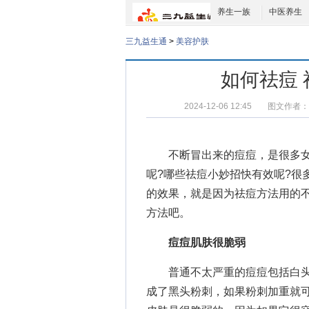
养生一族
中医养生
三九益生通
>
美容护肤
如何祛痘 
2024-12-06 12:45
图文作者：
不断冒出来的痘痘，是很多女
呢?哪些
祛痘小妙招
快有效呢?很
的效果，就是因为
祛痘方法
用的
方法吧。
痘痘肌肤很脆弱
普通不太严重的痘痘包括白头
成了黑头粉刺，如果粉刺加重就