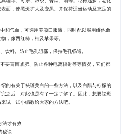
尤其咖啡、可乐、浓茶、香烟、酒等。吃得越多，老化
肤表面，使黑斑扩大及变黑。并保持适当运动及充足的
中和气血，可选用养颜口服液，同时配以服用维他命
食物，像西红柿，桔及苹果等。
、饮料。防止毛孔阻塞，保持毛孔畅通。
不要盲目减肥、防止各种电离辐射等等情况，它们都
介绍的有关于祛斑美白的一些方法，以及白醋与柠檬的
看完之后，对此也是有了一定了解了。因此，想要祛斑
妨来试一试小编教给大家的方法吧。
方法才有效
的秘诀