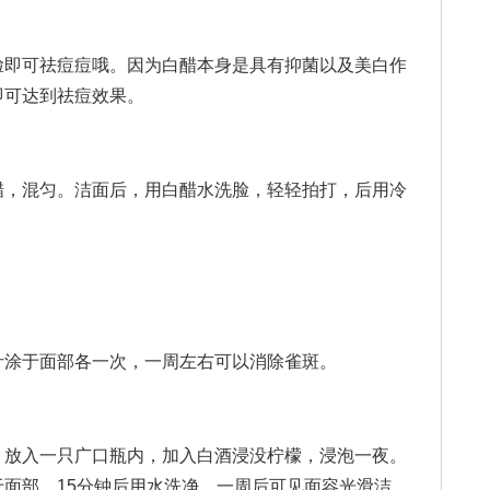
即可祛痘痘哦。因为白醋本身是具有抑菌以及美白作
即可达到祛痘效果。
，混匀。洁面后，用白醋水洗脸，轻轻拍打，后用冷
涂于面部各一次，一周左右可以消除雀斑。
放入一只广口瓶内，加入白酒浸没柠檬，浸泡一夜。
面部，15分钟后用水洗净，一周后可见面容光滑洁