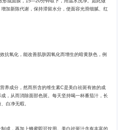
敷形成面膜，15—20分钟取下，用温水洗净。如此做
，增加新陈代谢，保持滞留水分，使面容光滑细腻、红
抗氧化，能改善肌肤因氧化而增生的暗黄肤色，例
。
养成分，然而所含的维生素C是美白祛斑有效的成
形成，从而消除面部色斑。每天坚持喝一杯番茄汁，长
嫩、白净无暇。
制成，再加上蜂蜜即可饮用。美白祛斑汁含有丰富的