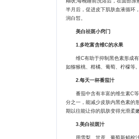
糊状;每晚睡前洗浴后，在面部涂
半月后，促进皮下肌肤血液循环
润白皙。
美白祛斑小窍门
1.多吃富含维C的水果
维C有助于抑制黑色素形成有效
如猕猴桃、柑橘、葡萄、柠檬等
2.每天一杯番茄汁
番茄中含有丰富的维生素C等营
分之一，能减少皮肤内黑色素的
期以往能让你的肌肤变得光滑柔
3.美白祛斑汁
用雪梨、甘蔗、葡萄新鲜榨汁