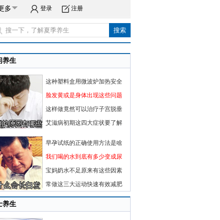
更多
登录
注册
闲养生
这种塑料盒用微波炉加热安全
脸发黄或是身体出现这些问题
这样做竟然可以治疗子宫脱垂
艾滋病初期这四大症状要了解
早孕试纸的正确使用方法是啥
我们喝的水到底有多少变成尿
宝妈奶水不足原来有这些因素
常做这三大运动快速有效减肥
士养生