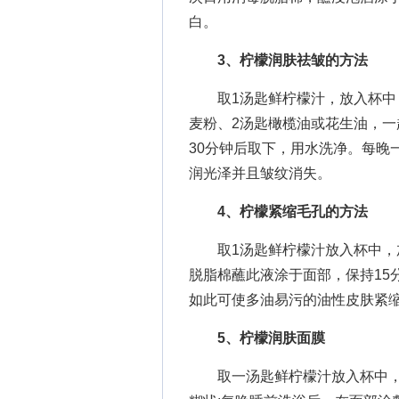
白。
3、柠檬润肤祛皱的方法
取1汤匙鲜柠檬汁，放入杯中，
麦粉、2汤匙橄榄油或花生油，一
30分钟后取下，用水洗净。每晚
润光泽并且皱纹消失。
4、柠檬紧缩毛孔的方法
取1汤匙鲜柠檬汁放入杯中，加
脱脂棉蘸此液涂于面部，保持15
如此可使多油易污的油性皮肤紧
5、柠檬润肤面膜
取一汤匙鲜柠檬汁放入杯中，