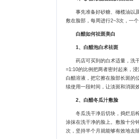
事先准备好砂糖、橄榄油以及
敷在脸部，每周进行2~3次，一
白醋如何祛斑美白
1、白醋泡白术祛斑
药店可买到的白术适量，洗干
=1:10的比例把两者密封起来
白醋溶液，把它擦在脸部长斑的
续使用一段时间，让淡斑和消斑
2、白醋冬瓜汁敷脸
冬瓜洗干净后切块，捣烂后榨
涂抹在洗干净的脸上。敷脸十分
次，坚持半个月就能够有效地去