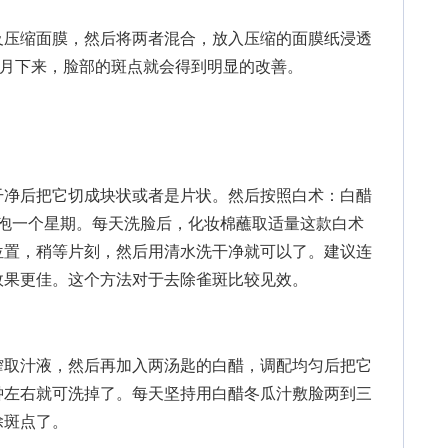
压缩面膜，然后将两者混合，放入压缩的面膜纸浸透
个月下来，脸部的斑点就会得到明显的改善。
净后把它切成块状或者是片状。然后按照白术：白醋
，浸泡一个星期。每天洗脸后，化妆棉蘸取适量这款白术
位置，稍等片刻，然后用清水洗干净就可以了。建议连
效果更佳。这个方法对于去除雀斑比较见效。
取汁液，然后再加入两汤匙的白醋，调配均匀后把它
钟左右就可洗掉了。每天坚持用白醋冬瓜汁敷脸两到三
除斑点了。