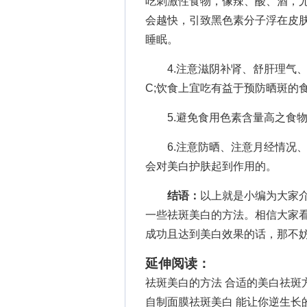
吃刺激性食物，像辣、酸、酒，
会越快，引致黑色素分子浮在皮
睡眠。
4.注意滋阴补肾、舒肝理气、
C;饮食上宜吃有益于预防晒斑的
5.避免食用色素含量高之食物
6.注意防晒、注意月经情况、
会对美白护肤起到作用的。
结语：
以上就是小编为大家
一些祛斑美白的方法。相信大家
成功且达到美白效果的话，那不
延伸阅读：
祛斑美白的方法 合适的美白祛斑
自制面膜祛斑美白 能让你逆生长