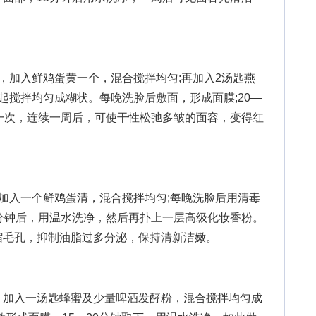
加入鲜鸡蛋黄一个，混合搅拌均匀;再加入2汤匙燕
起搅拌均匀成糊状。每晚洗脸后敷面，形成面膜;20—
一次，连续一周后，可使干性松弛多皱的面容，变得红
入一个鲜鸡蛋清，混合搅拌均匀;每晚洗脸后用清毒
分钟后，用温水洗净，然后再扑上一层高级化妆香粉。
缩毛孔，抑制油脂过多分泌，保持清新洁嫩。
加入一汤匙蜂蜜及少量啤酒发酵粉，混合搅拌均匀成