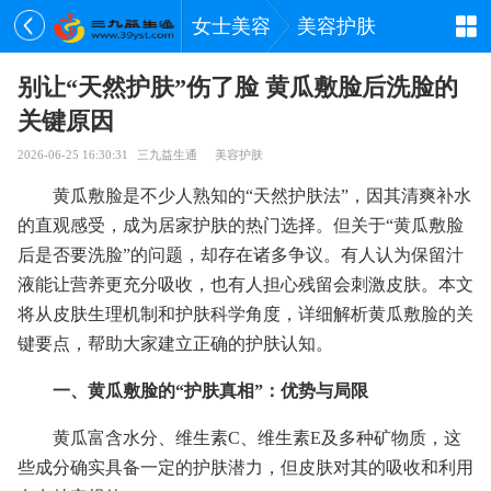
女士美容
美容护肤
别让“天然护肤”伤了脸 黄瓜敷脸后洗脸的
关键原因
2026-06-25 16:30:31
三九益生通
美容护肤
黄瓜敷脸是不少人熟知的“天然护肤法”，因其清爽补水
的直观感受，成为居家护肤的热门选择。但关于“黄瓜敷脸
后是否要洗脸”的问题，却存在诸多争议。有人认为保留汁
液能让营养更充分吸收，也有人担心残留会刺激皮肤。本文
将从皮肤生理机制和护肤科学角度，详细解析黄瓜敷脸的关
键要点，帮助大家建立正确的护肤认知。
一、黄瓜敷脸的“护肤真相”：优势与局限
黄瓜富含水分、维生素C、维生素E及多种矿物质，这
些成分确实具备一定的护肤潜力，但皮肤对其的吸收和利用