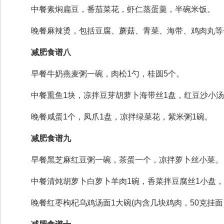
中餐素焖扁豆，番茄菜花，虾仁蒸蛋羹，半碗米饭。
晚餐麻辣烫，包括豆腐、蘑菇、青菜、海带、鸡肉丸等
减肥食谱八
早餐牛奶燕麦粥一碗，肉松1勺，桂圆5个。
中餐熏鱼1块，凉拌豆芽胡萝卜海带丝1盘，红豆沙小汤
晚餐咸蛋1个，凤爪1盘，凉拌绿菜花，紫米粥1碗。
减肥食谱九
早餐黑芝麻红豆粥一碗，茶蛋一个，凉拌萝卜丝小菜。
中餐清炖胡萝卜白萝卜羊肉1碗，香菜拌豆腐丝1小盘，
晚餐红枣枸杞乌鸡汤面1大碗(内含几块鸡肉，50克挂面