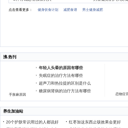
点击查看更多：
健身饮食计划
减肥食谱
男士健身减肥
沸.热刊
年轻人头晕的原因有哪些
失眠症的治疗方法有哪些
超声刀和热拉提的区别是什么
糖尿病肾病的治疗方法有哪些
恋物症
手胀麻原因
养生加油站
20个护肤常识用过的人都说好
红枣加这东西止咳效果会更好