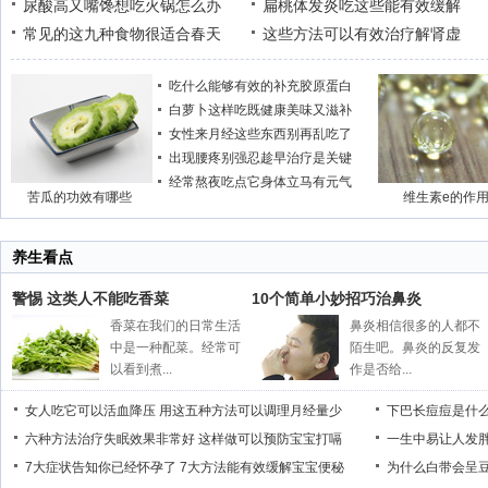
尿酸高又嘴馋想吃火锅怎么办
扁桃体发炎吃这些能有效缓解
常见的这九种食物很适合春天
这些方法可以有效治疗解肾虚
吃什么能够有效的补充胶原蛋白
白萝卜这样吃既健康美味又滋补
女性来月经这些东西别再乱吃了
出现腰疼别强忍趁早治疗是关键
经常熬夜吃点它身体立马有元气
苦瓜的功效有哪些
维生素e的作
养生看点
警惕 这类人不能吃香菜
10个简单小妙招巧治鼻炎
香菜在我们的日常生活
鼻炎相信很多的人都不
中是一种配菜。经常可
陌生吧。鼻炎的反复发
以看到煮...
作是否给...
女人吃它可以活血降压
用这五种方法可以调理月经量少
下巴长痘痘是什
六种方法治疗失眠效果非常好
这样做可以预防宝宝打嗝
一生中易让人发
7大症状告知你已经怀孕了
7大方法能有效缓解宝宝便秘
为什么白带会呈