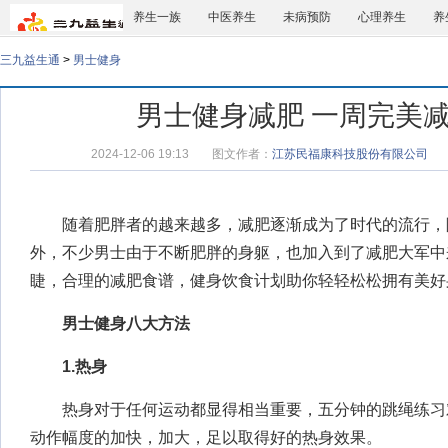
养生一族
中医养生
未病预防
心理养生
养
三九益生通
>
男士健身
男士健身减肥 一周完美
2024-12-06 19:13
图文作者：
江苏民福康科技股份有限公司
随着肥胖者的越来越多，减肥逐渐成为了时代的流行，
外，不少男士由于不断肥胖的身躯，也加入到了减肥大军中
睫，合理的
减肥食谱
，
健身饮食计划
助你轻轻松松拥有美好
男士健身八大方法
1.热身
热身对于任何运动都显得相当重要，五分钟的跳绳练习
动作幅度的加快，加大，足以取得好的热身效果。