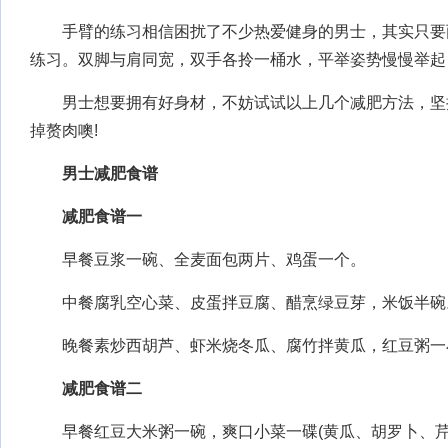
手臂的练习相信困扰了不少热爱健身的男士，其实只要
练习。双脚与肩同宽，双手各拎一桶水，平举姿势慢慢举起
男士想要拥有好身材，不妨试试以上几个减肥方法，坚
掉赘肉噢!
男士减肥食谱
减肥食谱一
早餐豆浆一碗、全麦面包两片、鸡蛋一个。
中餐腐乳空心菜、皮蛋拌豆腐、醋烹绿豆芽，米饭半碗
晚餐素炒西胡芦、虾米烧冬瓜、腐竹拌黄瓜，红豆粥一
减肥食谱二
早餐红豆大米粥一碗，爽口小菜一碟(黄瓜、胡罗卜、芹