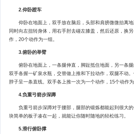
2.仰卧蹬车
仰卧在地面上，双手放在脑后，头部和肩膀微微抬离地
同时向左扭转身体，用右手肘去碰左膝盖，然后还原，换另
作，20个动作为一组。
3.俯卧的举臂
俯卧在地面上，一条腿伸直，脚趾抵住地面，另一条腿
双手各握一矿泉水瓶，交替做上推和下拉动作，双腿不动。
脖子呈一条直线。双手各上推一次为一个动作，15个动作
4.负重弓箭步深蹲
负重弓箭步深蹲对于腰部，腿部的锻炼都能起到很大的
块简单的板子凑在一起，就能让你随时随地的轻松练习。
5.滑行俯卧撑