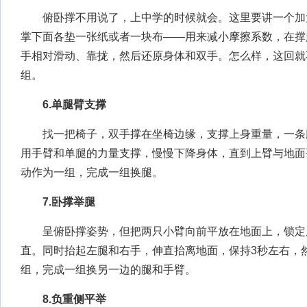
俯卧撑不用说了，上中学的时候就会。这里要讲一个加
掌下面各垫一张纸或者一块布——用来减小摩擦系数，在撑
手相对滑动、靠拢，然后还原身体和双手。怎么样，这回就不
组。
6.单腿臂支撑
找一把椅子，双手撑在坐椅边缘，支撑上身重量，一条
用手臂和单腿的力量支撑，慢慢下降身体，直到上臂与地面
动作为一组，完成一组换腿。
7.卧撑举腿
呈俯卧撑姿势，但把两只小臂向前平放在地面上，锁定
直。同时抬起左腿和右手，伸直抬离地面，保持3秒左右，然
组，完成一组换另一边的腿和手臂。
8.负重侧平举