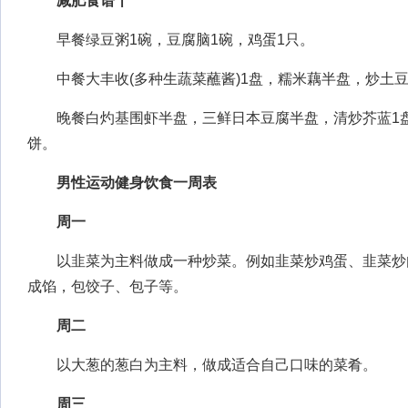
减肥食谱十
早餐绿豆粥1碗，豆腐脑1碗，鸡蛋1只。
中餐大丰收(多种生蔬菜蘸酱)1盘，糯米藕半盘，炒土豆
晚餐白灼基围虾半盘，三鲜日本豆腐半盘，清炒芥蓝1盘
饼。
男性运动健身饮食一周表
周一
以韭菜为主料做成一种炒菜。例如韭菜炒鸡蛋、韭菜炒
成馅，包饺子、包子等。
周二
以大葱的葱白为主料，做成适合自己口味的菜肴。
周三