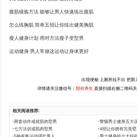
腹肌锻炼方法 能够让男人快速练出腹肌
怎么练胸肌 简单五招让你练出健美胸肌
瘦人健身计划 用对方法瘦子变型男
运动健身 男人常做这运动让身体更好
出现便秘 上厕所拉不出 把
详情请关注微信号：
陪你养生
直接扫描右侧二维码关
相关阅读推荐:
·
两套动作成就肌肉型男
·
警惕男士健身五大
·
七方法训成肌肉型男
·
4招让你拥有完美臂
·
5种有氧运动强壮男人
·
男士健身的六大好