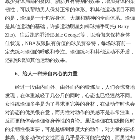
减少身体局部的赘肉、脂肪具有特别的效果，增加身体的柔
韧性，可以帮助男人保持正常的体形。和其他运动项目不同
的是，瑜伽是一个包容身体、大脑和精神的全面体系。瑜伽
是其他运动的基础，许多运动明星如棒球捕手司扥( Barry
Zito)、往后跑的乔治(Eddie George)等，以瑜伽来保持身体
佳状况，NBA灰狼队有价值的球员贾奈特，每场球赛前一
定先练习瑜伽的呼吸和专注。瑜伽练习和其他运动不矛盾，
还能够增加其他运动的效果。
6、给人一种来自内心的力量
经过一段由内而外、由外而内的锻炼后，人们会惊奇地
发现，在体重减轻了几公斤的同时，心态也已经迥然不同。
女性练瑜伽多半是为了寻求更完美的身材，在做动作时也会
对姿态的优美很在意，而男性对动作的美感不是非常注重，
反而更能体会瑜伽修身养性的真谛。虽说瑜伽在初级阶段时
的柔韧性很重要，可是越练到难度大的动作，对力量的要求
越高，很多动作对女性而言几乎是不可能完成的，而男性却