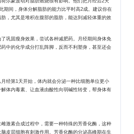
尔蒙波动对脂肪燃烧很有影响。他们把月经后2天
此期间，身体分解脂肪的能力比平时高2成。建议你在
脂肪，尤其是堆积在腹部的脂肪，能达到减轻体重的效
了巩固瘦身效果，尝试各种减肥药。月经期间身体免
肥药中的化学成分打乱阵脚，反而不利塑身，甚至还会
经第1天开始，体内就会分泌一种比细胞单位更小
分解体内毒素、让血液由酸性向弱碱性转变，帮身体有
雌激素合成过程中，需要一种特殊的芳香化酶，这种
大脑皮层细胞有刺激作用。芳香化酶的分泌高峰期在生