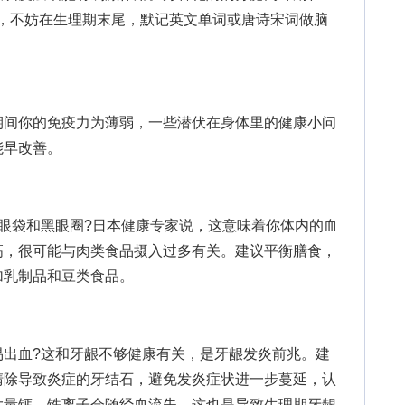
力，不妨在生理期末尾，默记英文单词或唐诗宋词做脑
间你的免疫力为薄弱，一些潜伏在身体里的健康小问
能早改善。
袋和黑眼圈?日本健康专家说，这意味着你体内的血
高，很可能与肉类食品摄入过多有关。建议平衡膳食，
加乳制品和豆类食品。
血?这和牙龈不够健康有关，是牙龈发炎前兆。建
清除导致炎症的牙结石，避免发炎症状进一步蔓延，认
大量钙、铁离子会随经血流失，这也是导致生理期牙龈