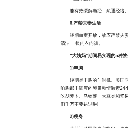
能有效缓解痛经，疏通经络、
6.严禁夫妻生活
经期血室开放，故应严禁夫妻
清洁， 换内衣内裤。
“大姨妈”期间易实现的5种效
1)丰胸
经期是丰胸的佳时机。美国医学
响胸部丰满度的卵巢动情激素24
吃胡萝卜、马铃薯、大豆类和坚
们千万不要错过啦!
2)瘦身