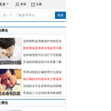
更多
登录
注册
闲养生
这种塑料盒用微波炉加热安全
脸发黄或是身体出现这些问题
这样做竟然可以治疗子宫脱垂
艾滋病初期这四大症状要了解
早孕试纸的正确使用方法是啥
我们喝的水到底有多少变成尿
宝妈奶水不足原来有这些因素
常做这三大运动快速有效减肥
士养生