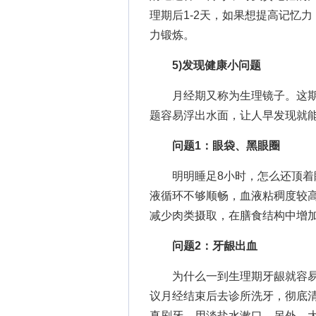
理期后1-2天，如果想提高记忆
力锻炼。
5)发现健康小问题
月经期又称为生理镜子。这期
题容易浮出水面，让人早发现就
问题1：眼袋、黑眼圈
明明睡足8小时，怎么还顶着眼
液循环不够顺畅，血液粘稠度较
减少肉类摄取，在膳食结构中增
问题2：牙龈出血
为什么一到生理期牙龈就容易出
议月经结束后去诊所洗牙，彻底
真刷牙，用淡盐水漱口。另外，