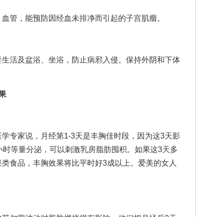
血管，能预防因经血未排净而引起的子宫肌瘤。
生活及盆浴、坐浴，防止病邪入侵。保持外阴和下体
果
专家说，月经第1-3天是丰胸佳时段，因为这3天影
小时等量分泌，可以刺激乳房脂肪囤积。如果这3天多
果类食品，丰胸效果将比平时好3成以上。爱美的女人