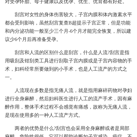
对受孕怀胎、母子健康以及优孕、优生、优育都有好处。
刮宫对女性的身体伤害较大，子宫内膜和体内激素水平
都会受到影响，虽然刮宫复查B超提示子宫正常，但是功能
和内分泌功能一般至少三个月-6个月才能完全恢复，所以建
议少6个月后再准备受孕。
刮宫和人流的区别什么是刮宫，什么是人流?刮宫是指
用吸刮及钳刮类工具进行刮取子宫内膜或是子宫内容物的手
术，妇科经常所要做到的小手术，也是人工流产的方式之
一。
人流现在多数是指无痛人流，就是指用麻碎药物对孕妇
进行全身麻醉，然后妇科医生进行人工的流产手术，因有麻
醉作用，整体手术过程不会感觉有痛感，故称为无痛人流，
是现在使用多的一种人工流产方式。
两者的优势是什么?刮宫也会采用全身麻醉或者是局部
麻醉，危险性很低，它可以帮助诊断如子宫感染、癌症、不