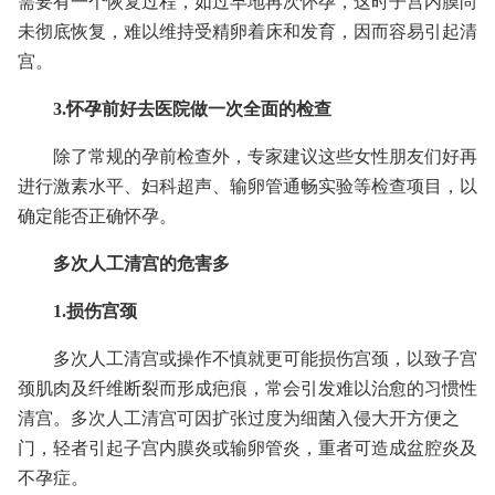
需要有一个恢复过程，如过早地再次怀孕，这时子宫内膜尚
未彻底恢复，难以维持受精卵着床和发育，因而容易引起清
宫。
3.怀孕前好去医院做一次全面的检查
除了常规的孕前检查外，专家建议这些女性朋友们好再
进行激素水平、妇科超声、输卵管通畅实验等检查项目，以
确定能否正确怀孕。
多次人工清宫的危害多
1.损伤宫颈
多次人工清宫或操作不慎就更可能损伤宫颈，以致子宫
颈肌肉及纤维断裂而形成疤痕，常会引发难以治愈的习惯性
清宫。多次人工清宫可因扩张过度为细菌入侵大开方便之
门，轻者引起子宫内膜炎或输卵管炎，重者可造成盆腔炎及
不孕症。