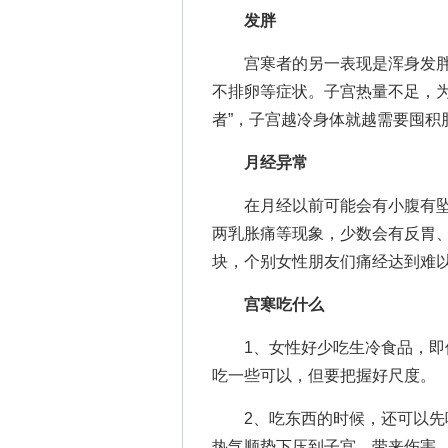
发胖
宫寒者的另一表现是浑身发胖
不排卵等症状。子宫热量不足，为
者”，子宫越冷身体就越需要囤积
月经异常
在月经以前可能会有小腹有坠
两乳胀痛等现象，少数会有反胃、
块，个别女性朋友们痛经达到难
宫寒吃什么
1、女性好少吃生冷食品，即使
吃一些可以，但要把握好尺度。
2、吃东西的时候，还可以先吃
热气顺势下压到子宫，带来伤害