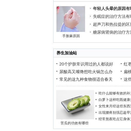
年轻人头晕的原因有
失眠症的治疗方法有
超声刀和热拉提的区
糖尿病肾病的治疗方
手胀麻原因
养生加油站
20个护肤常识用过的人都说好
红
尿酸高又嘴馋想吃火锅怎么办
扁
常见的这九种食物很适合春天
这
吃什么能够有效的补
白萝卜这样吃既健康
女性来月经这些东西
出现腰疼别强忍趁早
经常熬夜吃点它身体
苦瓜的功效有哪些