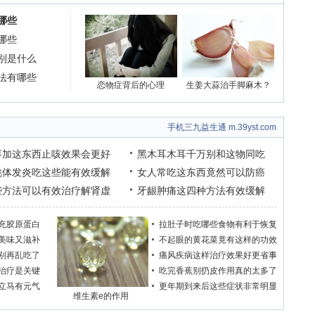
哪些
哪些
别是什么
法有哪些
恋物症背后的心理
生姜大蒜治手脚麻木？
手机三九益生通 m.39yst.com
枣加这东西止咳效果会更好
黑木耳木耳千万别和这物同吃
桃体发炎吃这些能有效缓解
女人常吃这东西竟然可以防癌
些方法可以有效治疗解肾虚
牙龈肿痛这四种方法有效缓解
充胶原蛋白
拉肚子时吃哪些食物有利于恢复
美味又滋补
不起眼的黄花菜竟有这样的功效
别再乱吃了
痛风疾病这样治疗效果好更省事
治疗是关键
吃完香蕉别扔皮作用真的太多了
立马有元气
更年期到来后这些症状非常明显
维生素e的作用