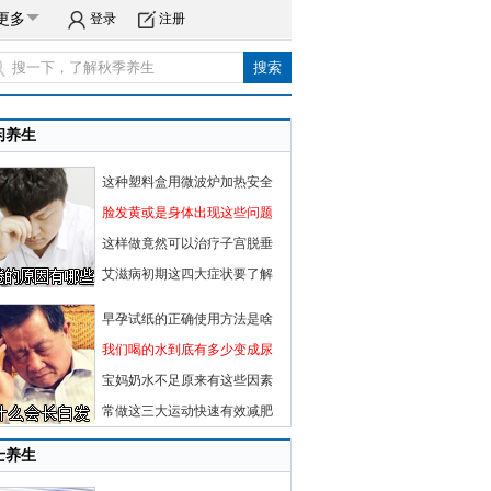
更多
登录
注册
闲养生
这种塑料盒用微波炉加热安全
脸发黄或是身体出现这些问题
这样做竟然可以治疗子宫脱垂
艾滋病初期这四大症状要了解
早孕试纸的正确使用方法是啥
我们喝的水到底有多少变成尿
宝妈奶水不足原来有这些因素
常做这三大运动快速有效减肥
士养生