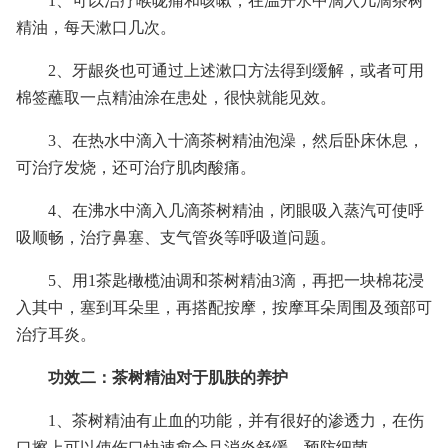
1、可以治疗喉咙痛和咳嗽，在温开水中滴入几滴茶树
精油，每天漱口几次。
2、牙龈炎也可通过上述漱口方法得到缓解，或者可用
棉签蘸取一点精油涂在患处，很快就能见效。
3、在热水中滴入十滴茶树精油泡澡，然后卧床休息，
可治疗发烧，还可治疗肌肉酸痛。
4、在沸水中滴入几滴茶树精油，闭眼吸入蒸汽可使呼
吸顺畅，治疗鼻塞、支气管炎等呼吸道问题。
5、用1茶匙橄榄油调和茶树精油3滴，再把一块棉花浸
入其中，塞到耳朵里，再搭配按摩，按摩耳朵周围及颈部可
治疗耳炎。
功效二：茶树精油对于肌肤的养护
1、茶树精油有止血的功能，并有很好的渗透力，在伤
口擦上可以使伤口快速愈合且消炎舒缓，预防细菌。