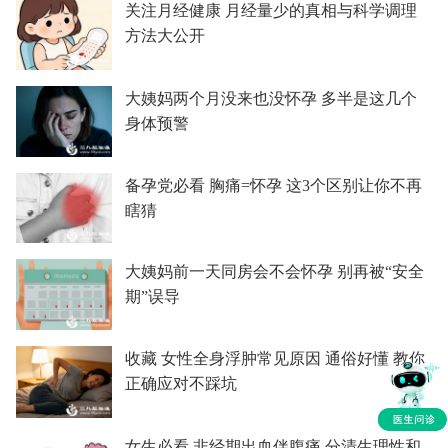
关注月经健康 月经量少的真相与科学调理
方法大公开
大姨妈两个月没来也没怀孕 多半是这几个
身体预警
备孕党必看 胸痛=怀孕 这3个区别让你不再
瞎猜
大姨妈前一天同房会不会怀孕 别再被“安全
期”误导
收藏 女性全身浮肿常见原因 通俗好懂 教你
正确应对不踩坑
女生必看 非经期出血伴腹痛 分清生理性和