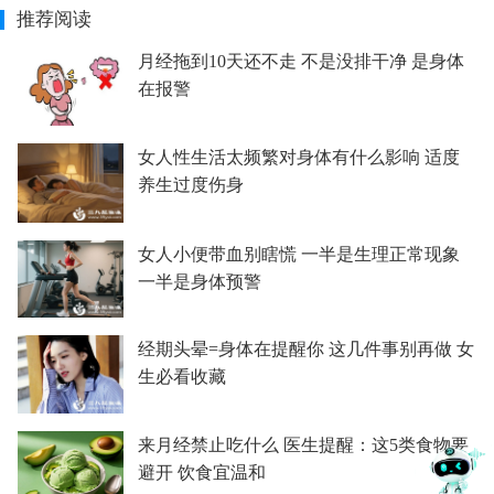
推荐阅读
月经拖到10天还不走 不是没排干净 是身体
在报警
女人性生活太频繁对身体有什么影响 适度
养生过度伤身
女人小便带血别瞎慌 一半是生理正常现象
一半是身体预警
经期头晕=身体在提醒你 这几件事别再做 女
生必看收藏
来月经禁止吃什么 医生提醒：这5类食物要
避开 饮食宜温和