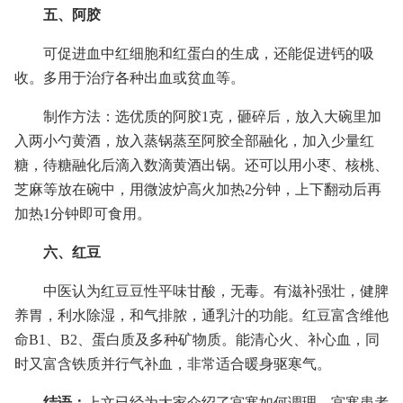
五、阿胶
可促进血中红细胞和红蛋白的生成，还能促进钙的吸
收。多用于治疗各种出血或贫血等。
制作方法：选优质的阿胶1克，砸碎后，放入大碗里加
入两小勺黄酒，放入蒸锅蒸至阿胶全部融化，加入少量红
糖，待糖融化后滴入数滴黄酒出锅。还可以用小枣、核桃、
芝麻等放在碗中，用微波炉高火加热2分钟，上下翻动后再
加热1分钟即可食用。
六、红豆
中医认为红豆豆性平味甘酸，无毒。有滋补强壮，健脾
养胃，利水除湿，和气排脓，通乳汁的功能。红豆富含维他
命B1、B2、蛋白质及多种矿物质。能清心火、补心血，同
时又富含铁质并行气补血，非常适合暖身驱寒气。
结语：
上文已经为大家介绍了宫寒如何调理，宫寒患者