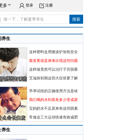
更多
登录
注册
闲养生
这种塑料盒用微波炉加热安全
脸发黄或是身体出现这些问题
这样做竟然可以治疗子宫脱垂
艾滋病初期这四大症状要了解
早孕试纸的正确使用方法是啥
我们喝的水到底有多少变成尿
宝妈奶水不足原来有这些因素
常做这三大运动快速有效减肥
士养生