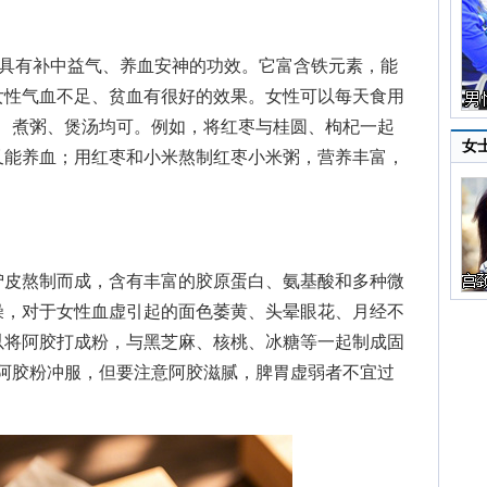
具有补中益气、养血安神的功效。它富含铁元素，能
女性气血不足、贫血有很好的效果。女性可以每天食用
水、煮粥、煲汤均可。例如，将红枣与桂圆、枸杞一起
女
又能养血；用红枣和小米熬制红枣小米粥，营养丰富，
皮熬制而成，含有丰富的胶原蛋白、氨基酸和多种微
燥，对于女性血虚引起的面色萎黄、头晕眼花、月经不
以将阿胶打成粉，与黑芝麻、核桃、冰糖等一起制成固
用阿胶粉冲服，但要注意阿胶滋腻，脾胃虚弱者不宜过