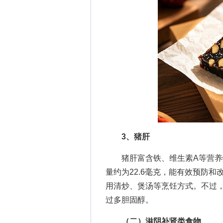
3、猪肝
猪肝富含铁、维生素A等营养物
量约为22.6毫克，能有效预防和
用清炒、煲汤等烹饪方式。不过
过多胆固醇。
（二）滋阴补肾类食物