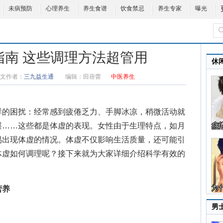
未病预防
心理养生
养生食谱
饮食禁忌
养生专家
曝光
指南 这些调理方法超管用
休
文作者：
三九益生通
编辑：
田蓓蕾
中医养生
的困扰：经常感到疲倦乏力、手脚冰凉，稍微活动就
堪……这些都是体虚的表现。女性由于生理特点，如月
易出现体虚的情况。体虚不仅影响生活质量，还可能引
体虚如何调理
呢？接下来就为大家详细介绍科学有效的
营养
男