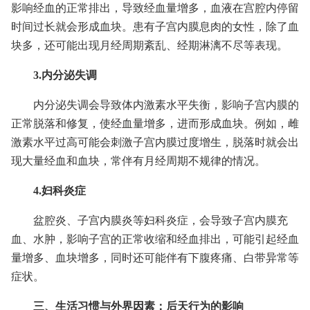
影响经血的正常排出，导致经血量增多，血液在宫腔内停留
时间过长就会形成血块。患有子宫内膜息肉的女性，除了血
块多，还可能出现月经周期紊乱、经期淋漓不尽等表现。
3.内分泌失调
内分泌失调会导致体内激素水平失衡，影响子宫内膜的
正常脱落和修复，使经血量增多，进而形成血块。例如，雌
激素水平过高可能会刺激子宫内膜过度增生，脱落时就会出
现大量经血和血块，常伴有月经周期不规律的情况。
4.妇科炎症
盆腔炎、子宫内膜炎等妇科炎症，会导致子宫内膜充
血、水肿，影响子宫的正常收缩和经血排出，可能引起经血
量增多、血块增多，同时还可能伴有下腹疼痛、白带异常等
症状。
三、生活习惯与外界因素：后天行为的影响