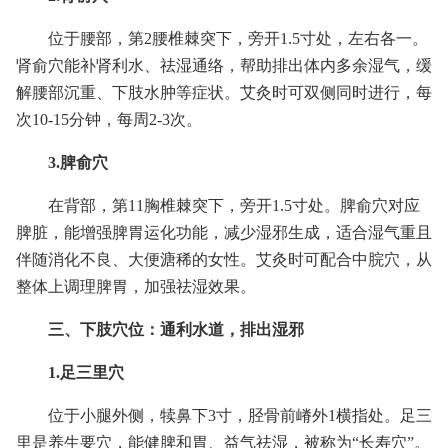
位于腰部，第2腰椎棘突下，旁开1.5寸处，左右各一。
肾俞穴能补肾利水、祛湿通络，帮助排出体内多余湿气，缓
解腰部沉重、下肢水肿等症状。艾灸时可双侧同时进行，每
次10-15分钟，每周2-3次。
3.脾俞穴
在背部，第11胸椎棘突下，旁开1.5寸处。脾俞穴对应
脾脏，能增强脾胃运化功能，减少湿邪生成，适合湿气重且
伴随消化不良、大便溏稀的女性。艾灸时可配合中脘穴，从
整体上调理脾胃，加强祛湿效果。
三、下肢穴位：通利水道，排出湿邪
1.足三里穴
位于小腿外侧，犊鼻下3寸，胫骨前嵴外1横指处。足三
里是养生要穴，能健脾和胃、益气祛湿，被称为“长寿穴”。