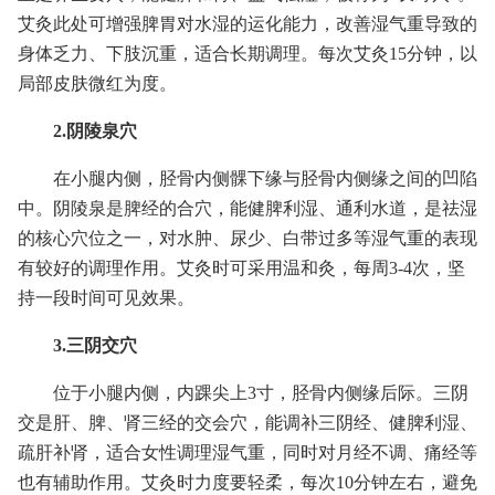
艾灸此处可增强脾胃对水湿的运化能力，改善湿气重导致的
身体乏力、下肢沉重，适合长期调理。每次艾灸15分钟，以
局部皮肤微红为度。
2.阴陵泉穴
在小腿内侧，胫骨内侧髁下缘与胫骨内侧缘之间的凹陷
中。阴陵泉是脾经的合穴，能健脾利湿、通利水道，是祛湿
的核心穴位之一，对水肿、尿少、白带过多等湿气重的表现
有较好的调理作用。艾灸时可采用温和灸，每周3-4次，坚
持一段时间可见效果。
3.三阴交穴
位于小腿内侧，内踝尖上3寸，胫骨内侧缘后际。三阴
交是肝、脾、肾三经的交会穴，能调补三阴经、健脾利湿、
疏肝补肾，适合女性调理湿气重，同时对月经不调、痛经等
也有辅助作用。艾灸时力度要轻柔，每次10分钟左右，避免