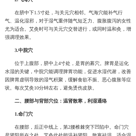
在脐中下1.5寸处，与关元穴相邻。气海穴能补气行
气、温化湿邪，对于湿气重伴随气短乏力、腹胀腹泻的女性
尤为适合。艾灸时可与关元穴交替进行，或同时温和灸，增
强调理效果。
3.中脘穴
位于上腹部，脐中上4寸处，是胃的募穴。脾胃是运化
水湿的关键，中脘穴能调理脾胃功能，促进水湿代谢，改善
因脾胃虚弱导致的湿气积聚，缓解食欲不振、恶心腹胀等症
状。每次艾灸10分钟左右，避免烫伤皮肤。
二、腰部与背部穴位：温肾散寒，利湿通络
1.命门穴
在腰部，后正中线上，第2腰椎棘突下凹陷中。命门穴
是肾阳所在之处，艾灸此处能温补肾阳、散寒祛湿，适合湿