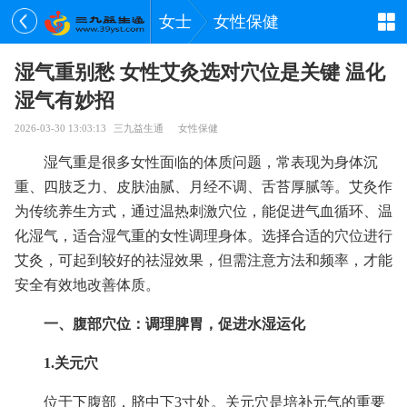
女士
女性保健
湿气重别愁 女性艾灸选对穴位是关键 温化
湿气有妙招
2026-03-30 13:03:13
三九益生通
女性保健
湿气重是很多女性面临的体质问题，常表现为身体沉
重、四肢乏力、皮肤油腻、月经不调、舌苔厚腻等。艾灸作
为传统养生方式，通过温热刺激穴位，能促进气血循环、温
化湿气，适合湿气重的女性调理身体。选择合适的穴位进行
艾灸，可起到较好的祛湿效果，但需注意方法和频率，才能
安全有效地改善体质。
一、腹部穴位：调理脾胃，促进水湿运化
1.关元穴
位于下腹部，脐中下3寸处。关元穴是培补元气的重要