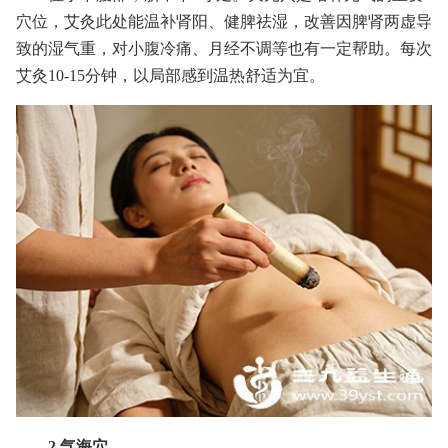
穴位，艾灸此处能温补肾阳、健脾祛湿，改善因脾肾两虚导
致的湿气重，对小腹冷痛、月经不调等也有一定帮助。每次
艾灸10-15分钟，以局部感到温热舒适为宜。
2.气海穴