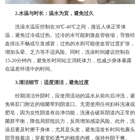
2.水温与时长：温水为宜，避免过久
洗澡水温应控制在38℃-40℃之间，接近人体正常体
温，避免过冷或过热。过冷的水可能刺激血管收缩，导致经
血排出不畅或引发感冒；过热的水则可能使血管过度扩张，
增加头晕、乏力等不适风险。同时，洗澡时间建议控制在
15-20分钟内，避免长时间站立消耗体力，也减少身体暴露
在温差环境中的时间。
3.清洁细节：适度清洁，避免过度
经期清洁外阴时，应使用流动的温水从前向后冲洗，避
免将肛门附近的细菌带到阴道口。无需使用任何妇科洗液或
肥皂，因为女性阴道有自净功能，洗液会破坏阴道内正常的
菌群平衡，降低局部抵抗力，反而增加感染风险。此外，洗
澡后要及时擦干身体，尤其是头发，避免湿发长时间包裹头
部导致着凉；穿着宽松透气的棉质内裤，保持外阴干爽。