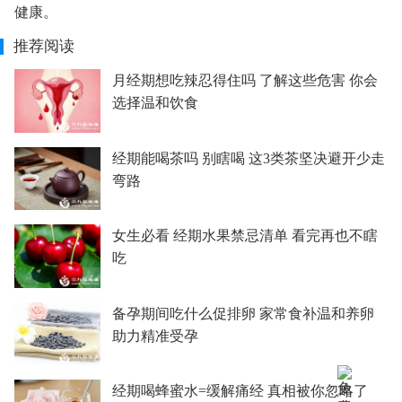
健康。
推荐阅读
月经期想吃辣忍得住吗 了解这些危害 你会
选择温和饮食
经期能喝茶吗 别瞎喝 这3类茶坚决避开少走
弯路
女生必看 经期水果禁忌清单 看完再也不瞎
吃
备孕期间吃什么促排卵 家常食补温和养卵
助力精准受孕
经期喝蜂蜜水=缓解痛经 真相被你忽略了