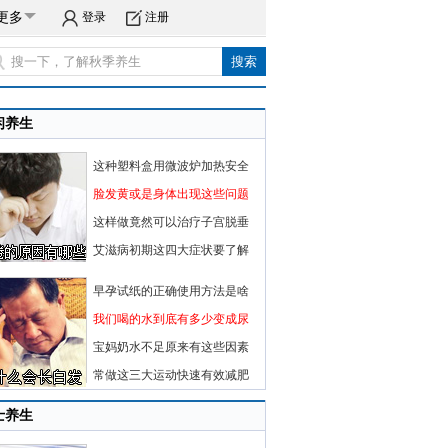
更多
登录
注册
闲养生
这种塑料盒用微波炉加热安全
脸发黄或是身体出现这些问题
这样做竟然可以治疗子宫脱垂
艾滋病初期这四大症状要了解
早孕试纸的正确使用方法是啥
我们喝的水到底有多少变成尿
宝妈奶水不足原来有这些因素
常做这三大运动快速有效减肥
士养生