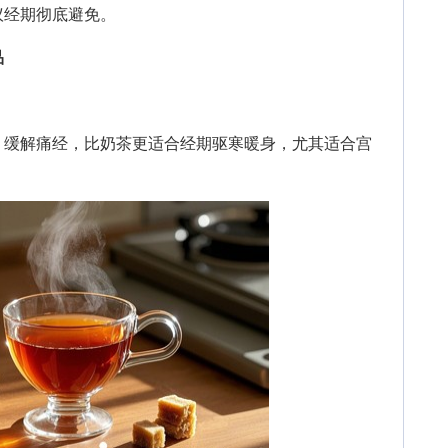
议经期彻底避免。
品
缓解痛经，比奶茶更适合经期驱寒暖身，尤其适合宫