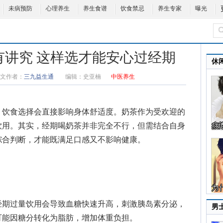
未病预防
心理养生
养生食谱
饮食禁忌
养生专家
曝光
有讲究 这样选才能安心过经期
休
文作者：
三九益生通
编辑：
史亚楠
中医养生
，饮食选择会直接影响身体舒适度。奶茶作为受欢迎的
饮用。其实，经期喝奶茶并非完全不行，但需结合自身
综合判断，才能既满足口感又不影响健康。
期过量饮用会导致血糖快速升高，刺激胰岛素分泌，
男
可能因糖分转化为脂肪，增加体重负担。