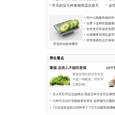
常见的这九种食物很适合春天
这
吃什么能够有效的补
白萝卜这样吃既健康
女性来月经这些东西
出现腰疼别强忍趁早
经常熬夜吃点它身体
苦瓜的功效有哪些
养生看点
警惕 这类人不能吃香菜
10
香菜在我们的日常生活
中是一种配菜。经常可
以看到煮...
女人吃它可以活血降压
用这五种方法可以调理
六种方法治疗失眠效果非常好
这样做可以预防
7大症状告知你已经怀孕了
7大方法能有效缓