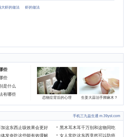
锅大虾的做法
虾的做法
哪些
哪些
别是什么
法有哪些
恋物症背后的心理
生姜大蒜治手脚麻木？
手机三九益生通 m.39yst.com
枣加这东西止咳效果会更好
黑木耳木耳千万别和这物同吃
桃体发炎吃这些能有效缓解
女人常吃这东西竟然可以防癌