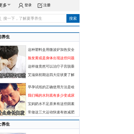
更多
登录
注册
闲养生
这种塑料盒用微波炉加热安全
脸发黄或是身体出现这些问题
这样做竟然可以治疗子宫脱垂
艾滋病初期这四大症状要了解
早孕试纸的正确使用方法是啥
我们喝的水到底有多少变成尿
宝妈奶水不足原来有这些因素
常做这三大运动快速有效减肥
士养生