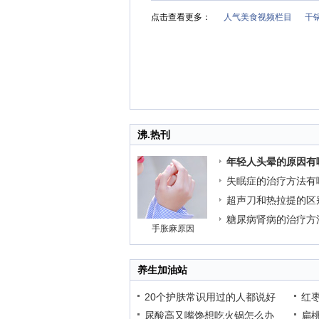
点击查看更多：
人气美食视频栏目
干
沸.热刊
年轻人头晕的原因有
失眠症的治疗方法有
超声刀和热拉提的区
糖尿病肾病的治疗方
手胀麻原因
养生加油站
20个护肤常识用过的人都说好
红
尿酸高又嘴馋想吃火锅怎么办
扁