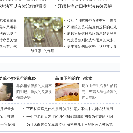
些方法可以有效治疗解肾虚
牙龈肿痛这四种方法有效缓解
充胶原蛋白
拉肚子时吃哪些食物有利于恢复
美味又滋补
不起眼的黄花菜竟有这样的功效
别再乱吃了
痛风疾病这样治疗效果好更省事
治疗是关键
吃完香蕉别扔皮作用真的太多了
立马有元气
更年期到来后这些症状非常明显
维生素e的作用
个简单小妙招巧治鼻炎
高血压的治疗与饮食
鼻炎相信很多的人都不
现在由于生活条件的提
陌生吧。鼻炎的反复发
高，三高人群也逐渐的
作是否给...
扩大年轻...
月经量少
下巴长痘痘是什么原因
孩子注意力不集中九种方法有用
宝宝打嗝
一生中易让人发胖的四个阶段是哪些
初春为何要晒太阳
解宝宝便秘
为什么白带会呈豆腐渣状
胎动在几个月的时候会变频繁