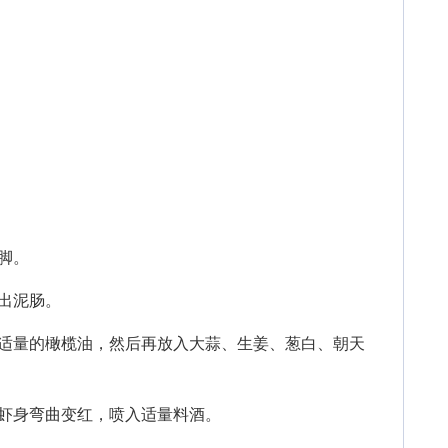
脚。
出泥肠。
量的橄榄油，然后再放入大蒜、生姜、葱白、朝天
虾身弯曲变红，喷入适量料酒。