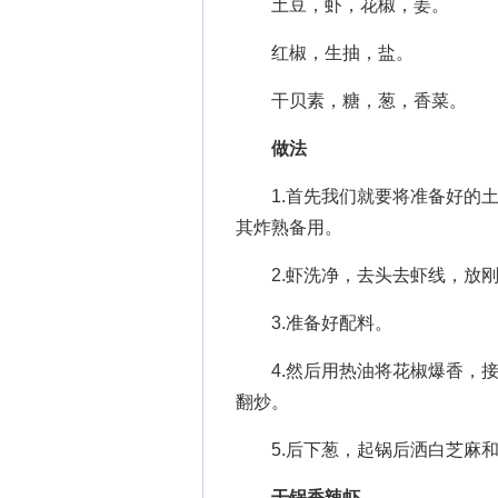
土豆，虾，花椒，姜。
红椒，生抽，盐。
干贝素，糖，葱，香菜。
做法
1.首先我们就要将准备好的土
其炸熟备用。
2.虾洗净，去头去虾线，放刚
3.准备好配料。
4.然后用热油将花椒爆香，接
翻炒。
5.后下葱，起锅后洒白芝麻和
干锅香辣虾