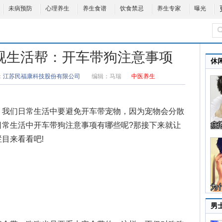
未病预防
心理养生
养生食谱
饮食禁忌
养生专家
曝光
北卫视生活帮：开车带狗注意事项
休
：
江苏民福康科技股份有限公司
编辑：
马瑞
中医养生
我们日常生活中要避免
开车带宠物
，因为宠物会分散
日常生活中
开车带狗注意事项
有哪些呢?那接下来就让
栏目来看看吧!
男