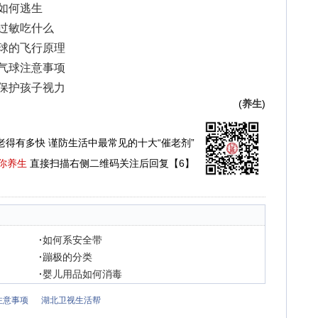
灾如何逃生
肤过敏吃什么
气球的飞行原理
热气球注意事项
何保护孩子视力
(
养生
)
老得有多快 谨防生活中最常见的十大“催老剂”
你养生
直接扫描右侧二维码关注后回复【6】
·
如何系安全带
·
蹦极的分类
·
婴儿用品如何消毒
注意事项
湖北卫视生活帮