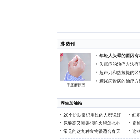
沸.热刊
年轻人头晕的原因有
失眠症的治疗方法有
超声刀和热拉提的区
糖尿病肾病的治疗方
手胀麻原因
养生加油站
20个护肤常识用过的人都说好
红
尿酸高又嘴馋想吃火锅怎么办
扁
常见的这九种食物很适合春天
这