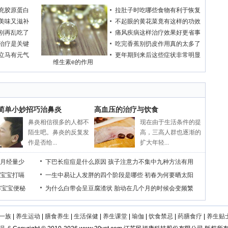
充胶原蛋白
拉肚子时吃哪些食物有利于恢复
美味又滋补
不起眼的黄花菜竟有这样的功效
别再乱吃了
痛风疾病这样治疗效果好更省事
治疗是关键
吃完香蕉别扔皮作用真的太多了
立马有元气
更年期到来后这些症状非常明显
维生素e的作用
个简单小妙招巧治鼻炎
高血压的治疗与饮食
鼻炎相信很多的人都不
现在由于生活条件的提
陌生吧。鼻炎的反复发
高，三高人群也逐渐的
作是否给...
扩大年轻...
月经量少
下巴长痘痘是什么原因
孩子注意力不集中九种方法有用
宝宝打嗝
一生中易让人发胖的四个阶段是哪些
初春为何要晒太阳
解宝宝便秘
为什么白带会呈豆腐渣状
胎动在几个月的时候会变频繁
一族
|
养生运动
|
膳食养生
|
生活保健
|
养生课堂
|
瑜伽
|
饮食禁忌
|
药膳食疗
|
养生贴