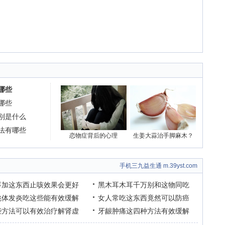
哪些
哪些
别是什么
法有哪些
恋物症背后的心理
生姜大蒜治手脚麻木？
手机三九益生通 m.39yst.com
枣加这东西止咳效果会更好
黑木耳木耳千万别和这物同吃
桃体发炎吃这些能有效缓解
女人常吃这东西竟然可以防癌
些方法可以有效治疗解肾虚
牙龈肿痛这四种方法有效缓解