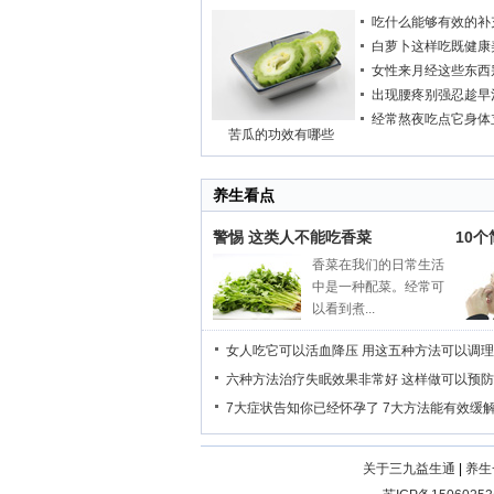
吃什么能够有效的补
白萝卜这样吃既健康
女性来月经这些东西
出现腰疼别强忍趁早
经常熬夜吃点它身体
苦瓜的功效有哪些
养生看点
警惕 这类人不能吃香菜
10
香菜在我们的日常生活
中是一种配菜。经常可
以看到煮...
女人吃它可以活血降压
用这五种方法可以调理
六种方法治疗失眠效果非常好
这样做可以预防
7大症状告知你已经怀孕了
7大方法能有效缓
关于三九益生通
|
养生