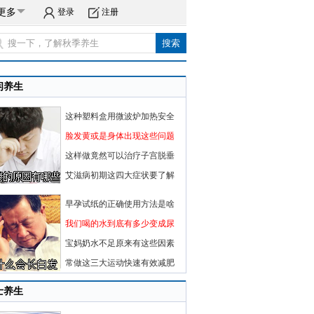
更多
登录
注册
闲养生
这种塑料盒用微波炉加热安全
脸发黄或是身体出现这些问题
这样做竟然可以治疗子宫脱垂
艾滋病初期这四大症状要了解
早孕试纸的正确使用方法是啥
我们喝的水到底有多少变成尿
宝妈奶水不足原来有这些因素
常做这三大运动快速有效减肥
士养生