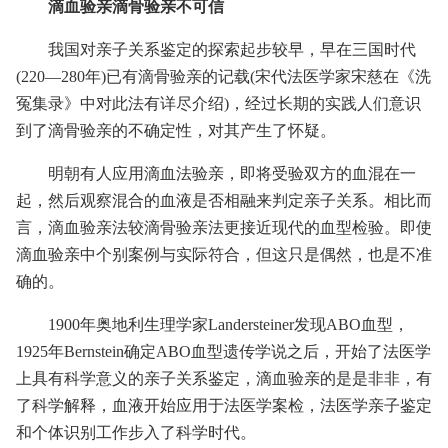
滴血验亲滴骨验亲不可信
我国对亲子关系鉴定的探索起步较早，早在三国时代
(220—280年)已有滴骨验亲的记载(宋代法医学家宋慈在《洗
冤集录》中对此法有详尽介绍)，经过长期的实践人们意识
到了滴骨验亲的不确定性，对其产生了怀疑。
明朝有人应用滴血法验亲，即将受验双方的血混在一
起，然后观察混合的血液是否相融来判定亲子关系。相比而
言，滴血验亲法较滴骨验亲法更接近现代的血型检验。即使
滴血验亲中个别案例与实际符合，但这只是偶然，也是不准
确的。
1900年奥地利生理学家Landersteiner发现ABO血型，
1925年Bernstein确定ABO血型遗传学说之后，开始了法医学
上具有科学意义的亲子关系鉴定，滴血验亲的是是非非，有
了科学解释，血液开始应用于法医学案检，法医学亲子鉴定
和个体识别工作步入了科学时代。