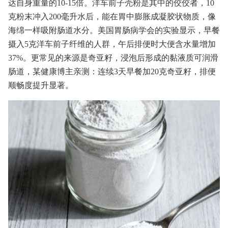
达自
身重量的10-15倍。洋车前子壳粉是其中的佼佼者，10
克粉末冲入200毫升水后，能在胃中膨胀成凝胶状物质，像
海绵一样吸附肠道水分。美国胃肠病学会的实验显示，早餐
摄入5克洋车前子纤维的人群，午后排便时大便含水量增加
37%。更常见的来源是奇亚籽，浸泡后形成的黏液质可润滑
肠道，某健康博主亲测：连续3天早餐加20克奇亚籽，排便
顺畅度提升显著。