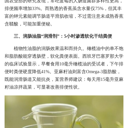
国农业部的研究发现，常吃蓝莓的人肠道菌群多样性更高，
排便频率增加33%。而熟透的香蕉虽含水量仅75%，但其丰
富的钾元素能调节肠道平滑肌收缩，不过需注意未成熟香蕉
含鞣酸，可能加重便秘。
三、润肠油脂“润滑剂”：5小时渗透软化干结粪便
植物性油脂的润肠效果温和而持久。橄榄油中的单不饱
和脂肪酸能穿透肠壁，软化粪便表面。西班牙巴塞罗那大学
的临床试验显示，早餐食用10毫升橄榄油的受试者，下午排
便时粪便硬度降低41%。亚麻籽油则富含Omega-3脂肪酸，
既能润滑肠道又能抗炎，某营养师建议：每天用15毫升亚麻
籽油凉拌蔬菜，可显著改善排便性状。