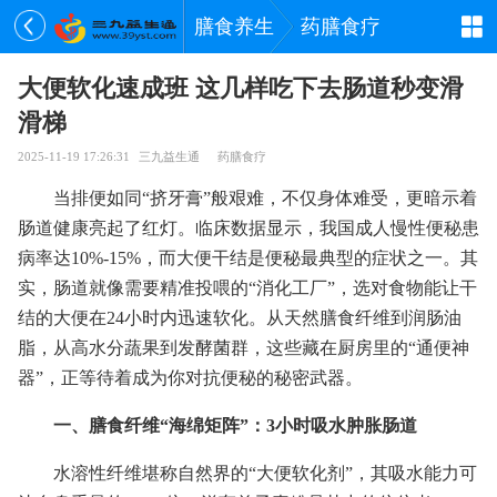
膳食养生
药膳食疗
大便软化速成班 这几样吃下去肠道秒变滑
滑梯
2025-11-19 17:26:31
三九益生通
药膳食疗
当排便如同“挤牙膏”般艰难，不仅身体难受，更暗示着
肠道健康亮起了红灯。临床数据显示，我国成人慢性便秘患
病率达10%-15%，而大便干结是便秘最典型的症状之一。其
实，肠道就像需要精准投喂的“消化工厂”，选对食物能让干
结的大便在24小时内迅速软化。从天然膳食纤维到润肠油
脂，从高水分蔬果到发酵菌群，这些藏在厨房里的“通便神
器”，正等待着成为你对抗便秘的秘密武器。
一、膳食纤维“海绵矩阵”：3小时吸水肿胀肠道
水溶性纤维堪称自然界的“大便软化剂”，其吸水能力可