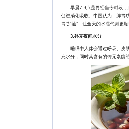
早晨7-9点是胃经当令时段，
促进消化吸收。中医认为，脾胃
胃“加油”，让全天的水湿代谢更
3.补充夜间水分
睡眠中人体会通过呼吸、皮肤蒸
充水分，同时其含有的钾元素能