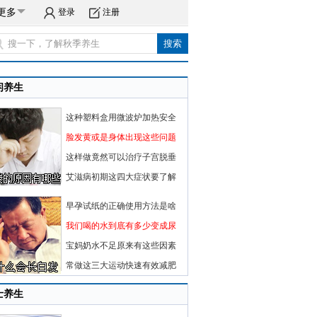
更多
登录
注册
闲养生
这种塑料盒用微波炉加热安全
脸发黄或是身体出现这些问题
这样做竟然可以治疗子宫脱垂
艾滋病初期这四大症状要了解
早孕试纸的正确使用方法是啥
我们喝的水到底有多少变成尿
宝妈奶水不足原来有这些因素
常做这三大运动快速有效减肥
士养生