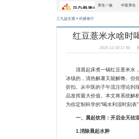
养生一族
中医养生
三九益生通
>
药膳食疗
红豆薏米水啥时
2025-12-18 17:30
清晨起床煮一锅红豆薏米水，
冰镇的，清热解暑又能解馋。但
折扣。从中医的子午流注理论到
品发挥最大价值。本文将系统解
为你定制科学的“喝水利湿时刻表”
一、晨起饮用：开启全天祛湿
1.消除晨起水肿