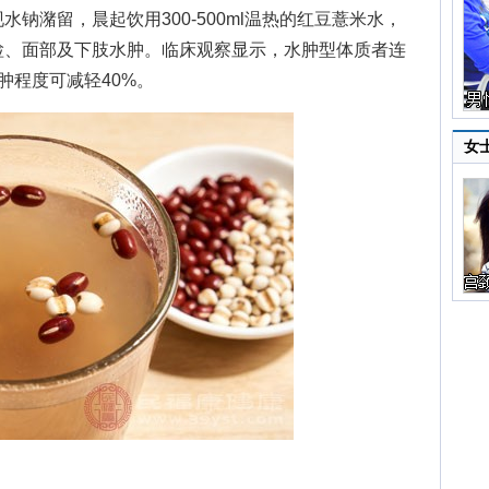
潴留，晨起饮用300-500ml温热的红豆薏米水，
睑、面部及下肢水肿。临床观察显示，水肿型体质者连
肿程度可减轻40%。
女