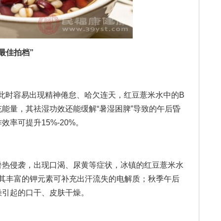
最佳拍档”
此时容易出现精神倦怠、哈欠连天，红豆薏米水中的B
能量，其祛湿功效还能缓解“暑湿困脾”导致的午后昏
率可提升15%-20%。
热侵袭，出现口渴、尿黄等症状，冰镇的红豆薏米水
暑，其丰富的钾元素可补充出汗流失的电解质；秋季午后
燥引起的口干、皮肤干燥。