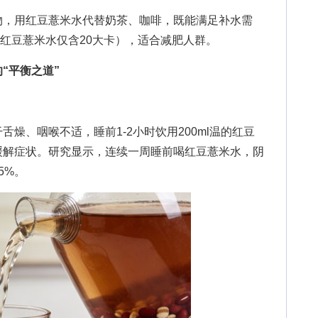
，用红豆薏米水代替奶茶、咖啡，既能满足补水需
l红豆薏米水仅含20大卡），适合减肥人群。
“平衡之道”
、咽喉不适，睡前1-2小时饮用200ml温的红豆
缓解症状。研究显示，连续一周睡前喝红豆薏米水，阴
5%。