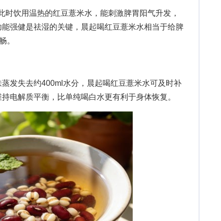
此时饮用温热的红豆薏米水，能刺激脾胃阳气升发，
功能强健是祛湿的关键，晨起喝红豆薏米水相当于给脾
顺畅。
发失去约400ml水分，晨起喝红豆薏米水可及时补
维持电解质平衡，比单纯喝白水更有利于身体恢复。