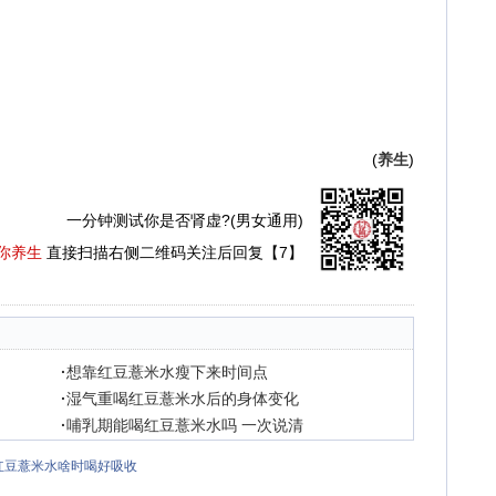
(
养生
)
一分钟测试你是否肾虚?(男女通用)
你养生
直接扫描右侧二维码关注后回复【7】
·
想靠红豆薏米水瘦下来时间点
·
湿气重喝红豆薏米水后的身体变化
·
哺乳期能喝红豆薏米水吗 一次说清
红豆薏米水啥时喝好吸收