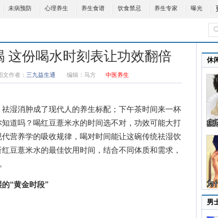
未病预防
心理养生
养生食谱
饮食禁忌
养生专家
曝光
喝 这份喝水时刻表让功效翻倍
休
图文作者：
三九益生通
编辑：
马方
中医养生
祛湿消肿成了现代人的养生标配；下午茶时间来一杯
你知道吗？喝红豆薏米水的时间选不对，功效可能大打
现代营养学的吸收规律，喝对时间能让这碗
传统祛湿饮
析红豆薏米水的最佳饮用时间，结合不同体质和需求，
。
的“黄金时段”
男