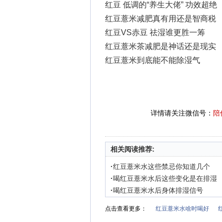
红豆 低调的“养生大佬” 功效超绝
红豆薏米减肥真有用还是智商税
红豆VS赤豆 祛湿谁更胜一筹
红豆薏米茶减肥是神话还是现实
红豆薏米到底能不能除湿气
详情请关注微信号：
陪
相关阅读推荐:
·
红豆薏米水这些禁忌你知道几个
·
喝红豆薏米水后这些变化是在排湿
·
喝红豆薏米水后身体排湿信号
点击查看更多：
红豆薏米水啥时喝好