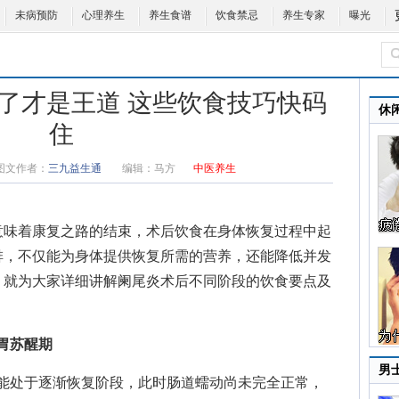
未病预防
心理养生
养生食谱
饮食禁忌
养生专家
曝光
了才是王道 这些饮食技巧快码
休
住
图文作者：
三九益生通
编辑：
马方
中医养生
味着康复之路的结束，术后饮食在身体恢复过程中起
排，不仅能为身体提供恢复所需的营养，还能
降低并发
，就为大家详细讲解阑尾炎术后不同阶段的饮食要点及
胃苏醒期
男
能处于逐渐恢复阶段，此时肠道蠕动尚未完全正常，