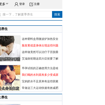
更多
登录
注册
闲养生
这种塑料盒用微波炉加热安全
脸发黄或是身体出现这些问题
这样做竟然可以治疗子宫脱垂
艾滋病初期这四大症状要了解
早孕试纸的正确使用方法是啥
我们喝的水到底有多少变成尿
宝妈奶水不足原来有这些因素
常做这三大运动快速有效减肥
士养生