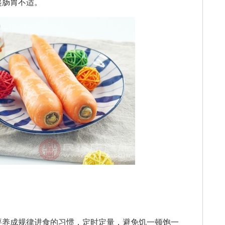
起肠胃不适。
养成规律进食的习惯，定时定量，避免饥一顿饱一