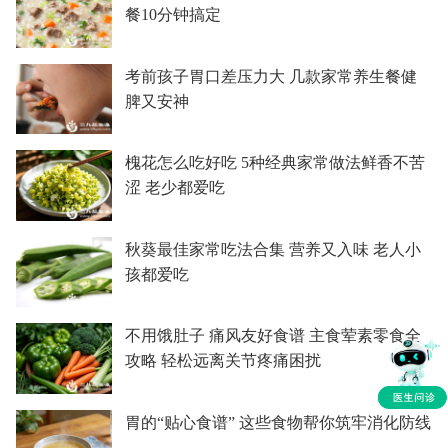
餐10分钟搞定
考前孩子胃口差压力大 几款家常养生餐健
脾又安神
槐花怎么吃好吃 5种经典家常做法鲜香不苦
涩 老少都爱吃
秋葵最佳家常吃法合集 营养又入味 老人小
孩都爱吃
不用饿肚子 痛风友好食谱 主食荤素零食全
攻略 轻松远离关节疼痛困扰
胃的“贴心食谱” 这些食物帮你筑牢消化防线