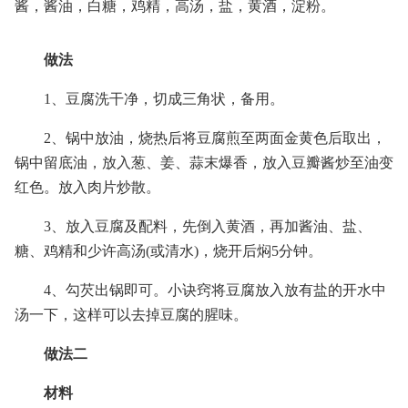
酱，酱油，白糖，鸡精，高汤，盐，黄酒，淀粉。
做法
1、豆腐洗干净，切成三角状，备用。
2、锅中放油，烧热后将豆腐煎至两面金黄色后取出，
锅中留底油，放入葱、姜、蒜末爆香，放入豆瓣酱炒至油变
红色。放入肉片炒散。
3、放入豆腐及配料，先倒入黄酒，再加酱油、盐、
糖、鸡精和少许高汤(或清水)，烧开后焖5分钟。
4、勾芡出锅即可。小诀窍将豆腐放入放有盐的开水中
汤一下，这样可以去掉豆腐的腥味。
做法二
材料