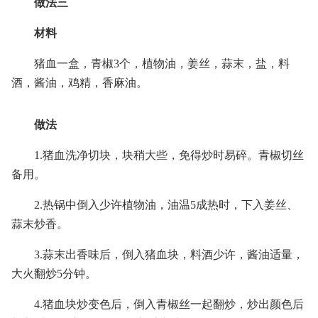
做法三
材料
猪血一盒，青椒3个，植物油，姜丝，蒜末，盐，料
酒，酱油，鸡精，香麻油。
做法
1.猪血洗净切块，块稍大些，免得炒时易碎。青椒切丝
备用。
2.热锅中倒入少许植物油，油温5成热时，下入姜丝、
蒜末炒香。
3.蒜末出香味后，倒入猪血块，料酒少许，酱油适量，
大火翻炒5分钟。
4.猪血块炒变色后，倒入青椒丝一起翻炒，炒出颜色后