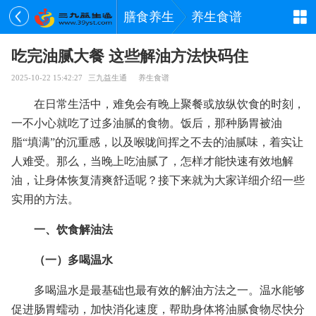
膳食养生
养生食谱
吃完油腻大餐 这些解油方法快码住
2025-10-22 15:42:27
三九益生通
养生食谱
在日常生活中，难免会有晚上聚餐或放纵饮食的时刻，
一不小心就吃了过多油腻的食物。饭后，那种肠胃被油
脂“填满”的沉重感，以及喉咙间挥之不去的油腻味，着实让
人难受。那么，当晚上吃油腻了，怎样才能快速有效地解
油，让
身体恢复清爽舒适呢？接下来就为大家详细介绍一些
实用的方法。
一、饮食解油法
（一）多喝温水
多喝温水是最基础也最有效的解油方法之一。温水能够
促进肠胃蠕动，加快消化速度，帮助身体将油腻食物尽快分