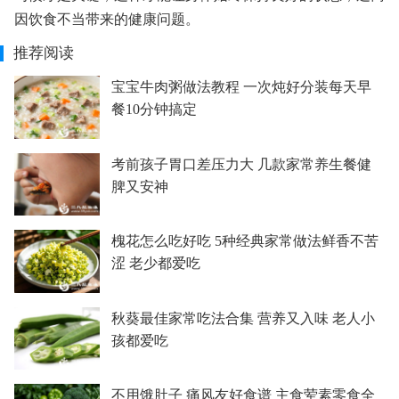
因饮食不当带来的健康问题。
推荐阅读
宝宝牛肉粥做法教程 一次炖好分装每天早
餐10分钟搞定
考前孩子胃口差压力大 几款家常养生餐健
脾又安神
槐花怎么吃好吃 5种经典家常做法鲜香不苦
涩 老少都爱吃
秋葵最佳家常吃法合集 营养又入味 老人小
孩都爱吃
不用饿肚子 痛风友好食谱 主食荤素零食全