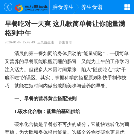
膳食养生
养生食谱
早餐吃对一天爽 这几款简单餐让你能量满
格到中午
2026-01-07 15:42:49
三九益生通
养生食谱
清晨的第一餐如同给身体启动的“能量钥匙”，一顿简单
又营养的早餐既能唤醒沉睡的肠胃，又能为上午的工作学习
注入活力。但很多人常因时间紧张，陷入“随便吃点”或“干
脆不吃”的误区。其实，掌握科学的搭配原则和快手
制作技
巧，就能在短时间内做出兼顾美味与营养的早餐。
一、早餐的营养黄金搭配法则
1.碳水化合物：能量的基础供给
碳水化合物是早餐必不可少的成分，它能快速转化为葡
萄糖，为大脑和身体提供能量。选择全谷物类碳水更具优