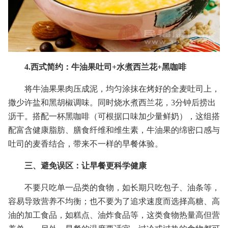
4.西式简约：牛油果吐司+水煮西兰花+黑咖啡
将牛油果果肉压成泥，均匀涂抹在烤好的全麦吐司上，
撒少许盐和黑胡椒调味。同时烧水煮西兰花，3分钟后捞出
沥干。搭配一杯黑咖啡（可根据口味加少量鲜奶），这组搭
配富含健康脂肪、膳食纤维和维生素，牛油果的绵密口感与
吐司的麦香结合，带来不一样的早餐体验。
三、避免误区：让早餐更科学健康
不要只吃单一品类的食物，如长期只吃包子、油条等，
容易导致营养不均衡；也不要为了追求速度而选择高糖、高
油的加工食品，如糕点、油炸食品等，这类食物热量高但营