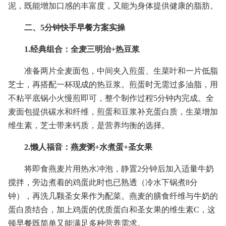
泥，既能增加口感的丰富度，又能为身体提供健康的脂肪。
二、5分钟快手早餐方案实操
1.经典组合：全麦三明治+热豆浆
准备两片全麦面包，中间夹入煎蛋、生菜叶和一片低脂
芝士，再搭配一杯现成的热豆浆。煎蛋时无需过多油脂，用
不粘平底锅小火慢煎即可，整个制作过程5分钟内完成。全
麦面包提供碳水和纤维，煎蛋和豆浆补充蛋白质，生菜增加
维生素，芝士带来钙质，是营养均衡的选择。
2.懒人福音：燕麦粥+水煮蛋+圣女果
将即食燕麦片用热水冲泡，静置2分钟后加入适量牛奶
搅拌，旁边煮着的鸡蛋此时也已熟透（冷水下锅煮8分
钟），再洗几颗圣女果作为配菜。燕麦的膳食纤维与牛奶的
蛋白质结合，加上鸡蛋的优质蛋白和圣女果的维生素C，这
顿早餐既简单又能满足多种营养需求。