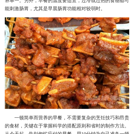
养单一。另外，早餐的温度要适宜，过冷或过热的食物都可
能刺激肠胃，尤其是早晨肠胃功能相对较弱时。
一顿简单而营养的早餐，不需要复杂的烹饪技巧和昂贵
的食材，关键在于掌握科学的搭配原则和省时的制作方法。
从今天起，告别匆忙应付的早餐，用10分钟为自己准备一顿