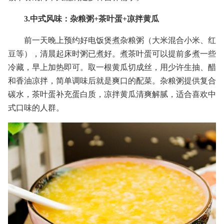
3.中式风味：杂粮粥+茶叶蛋+凉拌黄瓜
前一天晚上预约好电饭煲煮杂粮粥（大米混合小米、红
豆等），清晨起床时粥已煮好。煮茶叶蛋可以提前多煮一些
冷藏，早上加热即可。取一根黄瓜切成丝，用少许生抽、醋
和香油凉拌，简单调味后就是爽口的配菜。杂粮粥提供复合
碳水，茶叶蛋补充蛋白质，凉拌黄瓜清爽解腻，适合喜欢中
式口味的人群。