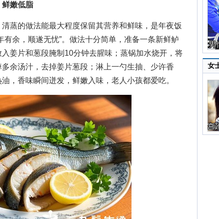
，鲜嫩低脂
清蒸的做法能最大程度保留其营养和鲜味，是年夜饭
年有余，顺遂无忧”。做法十分简单，准备一条新鲜鲈
入姜片和葱段腌制10分钟去腥味；蒸锅加水烧开，将
女
倒掉多余汤汁，去掉姜片葱段；淋上一勺生抽、少许香
热油，香味瞬间迸发，鲜嫩入味，老人小孩都爱吃。