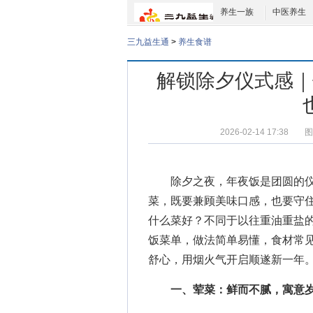
养生一族
中医养生
三九益生通
>
养生食谱
解锁除夕仪式感｜
2026-02-14 17:38
图
除夕之夜，年夜饭是团圆的仪
菜，既要兼顾美味口感，也要守
什么菜好
？不同于以往重油重盐
饭菜单，做法简单易懂，食材常
舒心，用烟火气开启顺遂新一年
一、荤菜：鲜而不腻，寓意