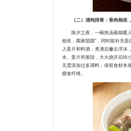
（二）清炖排骨：骨肉相依
除夕之夜，一碗热汤最能暖人心
相依，阖家团圆”，同时能补充蛋
入姜片和料酒，煮沸后撇去浮沫
水、姜片和葱段，大火烧开后转小
无需添加过多调料，保留食材本
膳食纤维。