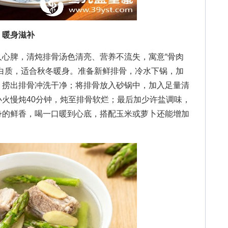
，暖身滋补
脾，清炖排骨汤色清亮、营养不流失，寓意“骨肉
白质，适合秋冬暖身。准备新鲜排骨，冷水下锅，加
，捞出排骨冲洗干净；将排骨放入砂锅中，加入足量清
火慢炖40分钟，炖至排骨软烂；最后加少许盐调味，
身的鲜香，喝一口暖到心底，搭配玉米或萝卜还能增加