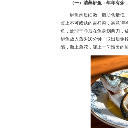
（一）清蒸鲈鱼：年年有余
鲈鱼肉质细嫩、脂肪含量低，
桌上不可或缺的吉祥菜，寓意“年
鱼，处理干净后在鱼身划两刀，放
鲈鱼放入蒸8-10分钟，取出后
醋，撒上葱花，浇上一勺滚烫的