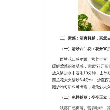
二、素菜：清爽解腻，寓意
（一）清炒西兰花：花开富
西兰花口感脆嫩、营养丰富，
缓解荤菜的油腻感，寓意“花开富
放入淡盐水中浸泡10分钟，去除
西兰花大火翻炒3-4分钟，炒至
翻炒均匀后即可出锅，避免炒太
（二）凉拌秋葵：亭亭玉立
秋葵口感爽滑、营养独特，凉拌