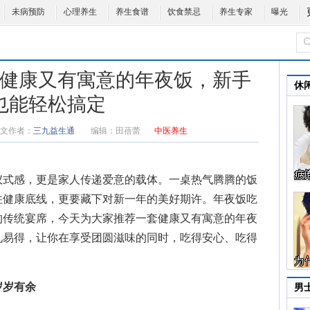
未病预防
心理养生
养生食谱
饮食禁忌
养生专家
曝光
健康又有寓意的年夜饭，新手
休
也能轻松搞定
文作者：
三九益生通
编辑：
田蓓蕾
中医养生
式感，更是家人传递爱意的载体。一桌热气腾腾的饭
住健康底线，更要藏下对新一年的美好期许。
年夜饭吃
的传统宴席，今天为大家推荐一套健康又有寓意的年夜
见易得，让你在享受团圆滋味的同时，吃得安心、吃得
。
岁岁有余
男