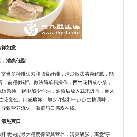
吉祥如意
贵，清爽低脂
富含多种维生素和膳食纤维，清炒做法清爽解腻，能
贵，前程似锦”。做法简单易操作，西兰花切成小朵，
残留杂质；锅中加少许油，油热后放入蒜末爆香，倒入
西兰花变色、口感脆嫩；加少许盐和一点点生抽调味，
久导致营养流失，颜值与口感双在线。
，清热爽口
做法能最大程度保留其营养，清爽解腻，寓意“亭