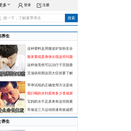
更多
登录
注册
闲养生
这种塑料盒用微波炉加热安全
脸发黄或是身体出现这些问题
这样做竟然可以治疗子宫脱垂
艾滋病初期这四大症状要了解
早孕试纸的正确使用方法是啥
我们喝的水到底有多少变成尿
宝妈奶水不足原来有这些因素
常做这三大运动快速有效减肥
士养生