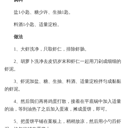
盐1小匙、糖少许、生抽1匙。
料酒1小匙、适量淀粉。
做法
1、大虾洗净，只取虾仁，排除虾肠。
2、胡萝卜洗净去皮切岁末和虾仁一起用刀剁成细细的
虾泥。
3、虾泥加盐、糖、生抽、料酒、适量淀粉拌匀成黏黏
的虾泥。
4、然后我们再将鸡蛋打散，接着在平底锅中加入适量
的油，等到油热了之后加入蛋液，摊成蛋饼，即可。
5、把蛋饼平铺在案板上，稍稍放凉，然后用小勺舀虾