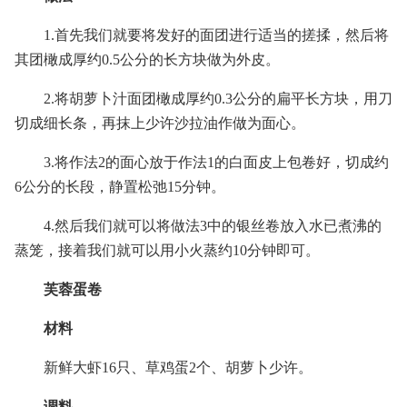
1.首先我们就要将发好的面团进行适当的搓揉，然后将
其团橄成厚约0.5公分的长方块做为外皮。
2.将胡萝卜汁面团橄成厚约0.3公分的扁平长方块，用刀
切成细长条，再抹上少许沙拉油作做为面心。
3.将作法2的面心放于作法1的白面皮上包卷好，切成约
6公分的长段，静置松弛15分钟。
4.然后我们就可以将做法3中的银丝卷放入水已煮沸的
蒸笼，接着我们就可以用小火蒸约10分钟即可。
芙蓉蛋卷
材料
新鲜大虾16只、草鸡蛋2个、胡萝卜少许。
调料