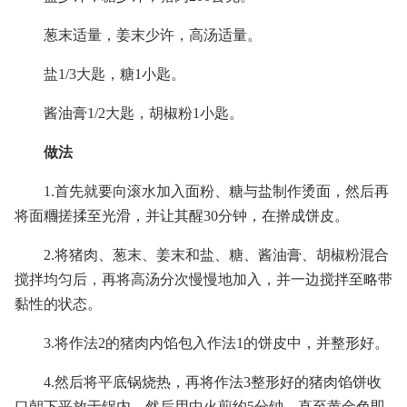
葱末适量，姜末少许，高汤适量。
盐1/3大匙，糖1小匙。
酱油膏1/2大匙，胡椒粉1小匙。
做法
1.首先就要向滚水加入面粉、糖与盐制作烫面，然后再
将面糰搓揉至光滑，并让其醒30分钟，在擀成饼皮。
2.将猪肉、葱末、姜末和盐、糖、酱油膏、胡椒粉混合
搅拌均匀后，再将高汤分次慢慢地加入，并一边搅拌至略带
黏性的状态。
3.将作法2的猪肉内馅包入作法1的饼皮中，并整形好。
4.然后将平底锅烧热，再将作法3整形好的猪肉馅饼收
口朝下平放于锅内，然后用中火煎约5分钟，直至黄金色即