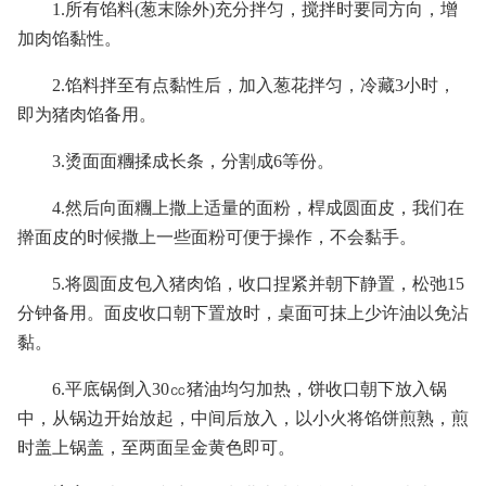
1.所有馅料(葱末除外)充分拌匀，搅拌时要同方向，增
加肉馅黏性。
2.馅料拌至有点黏性后，加入葱花拌匀，冷藏3小时，
即为猪肉馅备用。
3.烫面面糰揉成长条，分割成6等份。
4.然后向面糰上撒上适量的面粉，桿成圆面皮，我们在
擀面皮的时候撒上一些面粉可便于操作，不会黏手。
5.将圆面皮包入猪肉馅，收口捏紧并朝下静置，松弛15
分钟备用。面皮收口朝下置放时，桌面可抹上少许油以免沾
黏。
6.平底锅倒入30㏄猪油均匀加热，饼收口朝下放入锅
中，从锅边开始放起，中间后放入，以小火将馅饼煎熟，煎
时盖上锅盖，至两面呈金黄色即可。